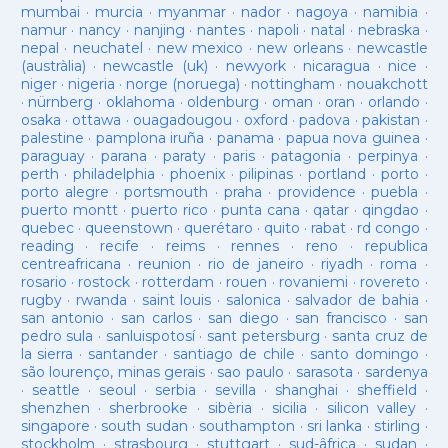
mumbai
·
murcia
·
myanmar
·
nador
·
nagoya
·
namibia
·
namur
·
nancy
·
nanjing
·
nantes
·
napoli
·
natal
·
nebraska
·
nepal
·
neuchatel
·
new mexico
·
new orleans
·
newcastle
(austràlia)
·
newcastle (uk)
·
newyork
·
nicaragua
·
nice
·
niger
·
nigeria
·
norge (noruega)
·
nottingham
·
nouakchott
·
nürnberg
·
oklahoma
·
oldenburg
·
oman
·
oran
·
orlando
·
osaka
·
ottawa
·
ouagadougou
·
oxford
·
padova
·
pakistan
·
palestine
·
pamplona iruña
·
panama
·
papua nova guinea
·
paraguay
·
parana
·
paraty
·
paris
·
patagonia
·
perpinya
·
perth
·
philadelphia
·
phoenix
·
pilipinas
·
portland
·
porto
·
porto alegre
·
portsmouth
·
praha
·
providence
·
puebla
·
puerto montt
·
puerto rico
·
punta cana
·
qatar
·
qingdao
·
quebec
·
queenstown
·
querétaro
·
quito
·
rabat
·
rd congo
·
reading
·
recife
·
reims
·
rennes
·
reno
·
republica
centreafricana
·
reunion
·
rio de janeiro
·
riyadh
·
roma
·
rosario
·
rostock
·
rotterdam
·
rouen
·
rovaniemi
·
rovereto
·
rugby
·
rwanda
·
saint louis
·
salonica
·
salvador de bahia
·
san antonio
·
san carlos
·
san diego
·
san francisco
·
san
pedro sula
·
sanluispotosí
·
sant petersburg
·
santa cruz de
la sierra
·
santander
·
santiago de chile
·
santo domingo
·
são lourenço, minas gerais
·
sao paulo
·
sarasota
·
sardenya
·
seattle
·
seoul
·
serbia
·
sevilla
·
shanghai
·
sheffield
·
shenzhen
·
sherbrooke
·
sibèria
·
sicilia
·
silicon valley
·
singapore
·
south sudan
·
southampton
·
sri lanka
·
stirling
·
stockholm
·
strasbourg
·
stuttgart
·
sud-âfrica
·
sudan
·