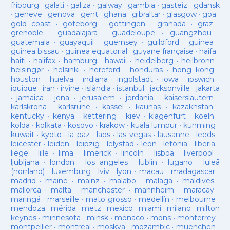
fribourg
·
galati
·
galiza
·
galway
·
gambia
·
gasteiz
·
gdansk
·
geneve
·
genova
·
gent
·
ghana
·
gibraltar
·
glasgow
·
goa
·
gold coast
·
goteborg
·
gottingen
·
granada
·
graz
·
grenoble
·
guadalajara
·
guadeloupe
·
guangzhou
·
guatemala
·
guayaquil
·
guernsey
·
guildford
·
guinea
·
guinea bissau
·
guinea equatorial
·
guyane française
·
haifa
·
haiti
·
halifax
·
hamburg
·
hawaii
·
heidelberg
·
heilbronn
·
helsingør
·
helsinki
·
hereford
·
honduras
·
hong kong
·
houston
·
huelva
·
indiana
·
ingolstadt
·
iowa
·
ipswich
·
iquique
·
iran
·
irvine
·
islàndia
·
istanbul
·
jacksonville
·
jakarta
·
jamaica
·
jena
·
jerusalem
·
jordania
·
kaiserslautern
·
karlskrona
·
karlsruhe
·
kassel
·
kaunas
·
kazakhstan
·
kentucky
·
kenya
·
kettering
·
kiev
·
klagenfurt
·
koeln
·
kolda
·
kolkata
·
kosovo
·
krakow
·
kuala lumpur
·
kunming
·
kuwait
·
kyoto
·
la paz
·
laos
·
las vegas
·
lausanne
·
leeds
·
leicester
·
leiden
·
leipzig
·
lelystad
·
leon
·
letònia
·
liberia
·
liege
·
lille
·
lima
·
limerick
·
lincoln
·
lisboa
·
liverpool
·
ljubljana
·
london
·
los angeles
·
lublin
·
lugano
·
luleå
(norrland)
·
luxemburg
·
lviv
·
lyon
·
macau
·
madagascar
·
madrid
·
maine
·
mainz
·
malabo
·
malaga
·
maldives
·
mallorca
·
malta
·
manchester
·
mannheim
·
maracay
·
maringá
·
marseille
·
mato grosso
·
medellín
·
melbourne
·
mendoza
·
mérida
·
metz
·
mexico
·
miami
·
milano
·
milton
keynes
·
minnesota
·
minsk
·
monaco
·
mons
·
monterrey
·
montpellier
·
montreal
·
moskva
·
mozambic
·
muenchen
·