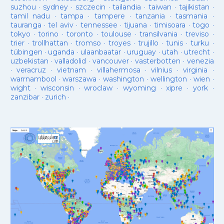
suzhou
·
sydney
·
szczecin
·
tailandia
·
taiwan
·
tajikistan
·
tamil nadu
·
tampa
·
tampere
·
tanzania
·
tasmania
·
tauranga
·
tel aviv
·
tennessee
·
tijuana
·
timisoara
·
togo
·
tokyo
·
torino
·
toronto
·
toulouse
·
transilvania
·
treviso
·
trier
·
trollhattan
·
tromso
·
troyes
·
trujillo
·
tunis
·
turku
·
tübingen
·
uganda
·
ulaanbaatar
·
uruguay
·
utah
·
utrecht
·
uzbekistan
·
valladolid
·
vancouver
·
vasterbotten
·
venezia
·
veracruz
·
vietnam
·
villahermosa
·
vilnius
·
virginia
·
warrnambool
·
warszawa
·
washington
·
wellington
·
wien
·
wight
·
wisconsin
·
wroclaw
·
wyoming
·
xipre
·
york
·
zanzibar
·
zurich
·