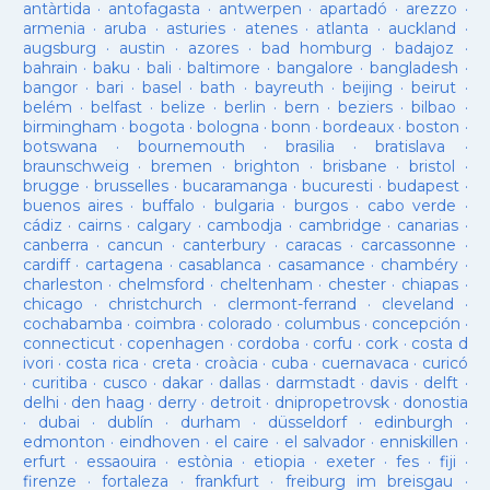
antàrtida
·
antofagasta
·
antwerpen
·
apartadó
·
arezzo
·
armenia
·
aruba
·
asturies
·
atenes
·
atlanta
·
auckland
·
augsburg
·
austin
·
azores
·
bad homburg
·
badajoz
·
bahrain
·
baku
·
bali
·
baltimore
·
bangalore
·
bangladesh
·
bangor
·
bari
·
basel
·
bath
·
bayreuth
·
beijing
·
beirut
·
belém
·
belfast
·
belize
·
berlin
·
bern
·
beziers
·
bilbao
·
birmingham
·
bogota
·
bologna
·
bonn
·
bordeaux
·
boston
·
botswana
·
bournemouth
·
brasilia
·
bratislava
·
braunschweig
·
bremen
·
brighton
·
brisbane
·
bristol
·
brugge
·
brusselles
·
bucaramanga
·
bucuresti
·
budapest
·
buenos aires
·
buffalo
·
bulgaria
·
burgos
·
cabo verde
·
cádiz
·
cairns
·
calgary
·
cambodja
·
cambridge
·
canarias
·
canberra
·
cancun
·
canterbury
·
caracas
·
carcassonne
·
cardiff
·
cartagena
·
casablanca
·
casamance
·
chambéry
·
charleston
·
chelmsford
·
cheltenham
·
chester
·
chiapas
·
chicago
·
christchurch
·
clermont-ferrand
·
cleveland
·
cochabamba
·
coimbra
·
colorado
·
columbus
·
concepción
·
connecticut
·
copenhagen
·
cordoba
·
corfu
·
cork
·
costa d
ivori
·
costa rica
·
creta
·
croàcia
·
cuba
·
cuernavaca
·
curicó
·
curitiba
·
cusco
·
dakar
·
dallas
·
darmstadt
·
davis
·
delft
·
delhi
·
den haag
·
derry
·
detroit
·
dnipropetrovsk
·
donostia
·
dubai
·
dublín
·
durham
·
düsseldorf
·
edinburgh
·
edmonton
·
eindhoven
·
el caire
·
el salvador
·
enniskillen
·
erfurt
·
essaouira
·
estònia
·
etiopia
·
exeter
·
fes
·
fiji
·
firenze
·
fortaleza
·
frankfurt
·
freiburg im breisgau
·