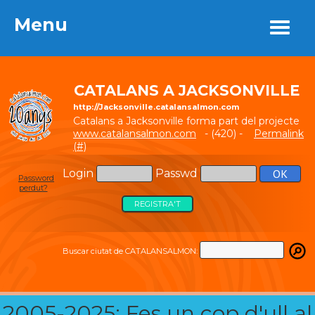
Menu
Menu
CATALANS A JACKSONVILLE
http://Jacksonville.catalansalmon.com
Catalans a Jacksonville forma part del projecte
www.catalansalmon.com
- (420) -
Permalink
(#)
Login
Passwd
Password
perdut?
REGISTRA'T
Buscar ciutat de CATALANSALMON:
2005-2025: Fes un cop d'ull al