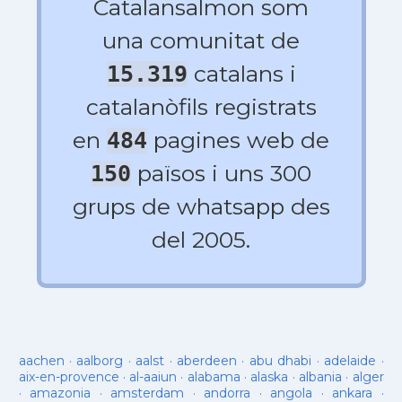
Catalansalmon som
una comunitat de
catalans i
15.319
catalanòfils registrats
en
pagines web de
484
països i uns 300
150
grups de whatsapp des
del 2005.
aachen
·
aalborg
·
aalst
·
aberdeen
·
abu dhabi
·
adelaide
·
aix-en-provence
·
al-aaiun
·
alabama
·
alaska
·
albania
·
alger
·
amazonia
·
amsterdam
·
andorra
·
angola
·
ankara
·