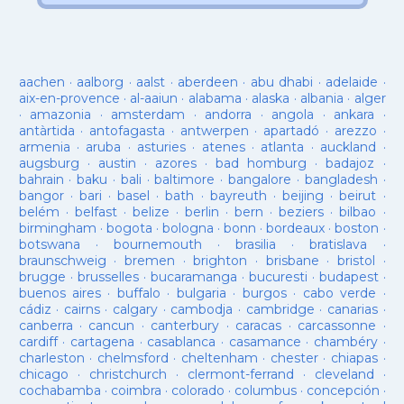
aachen
·
aalborg
·
aalst
·
aberdeen
·
abu dhabi
·
adelaide
·
aix-en-provence
·
al-aaiun
·
alabama
·
alaska
·
albania
·
alger
·
amazonia
·
amsterdam
·
andorra
·
angola
·
ankara
·
antàrtida
·
antofagasta
·
antwerpen
·
apartadó
·
arezzo
·
armenia
·
aruba
·
asturies
·
atenes
·
atlanta
·
auckland
·
augsburg
·
austin
·
azores
·
bad homburg
·
badajoz
·
bahrain
·
baku
·
bali
·
baltimore
·
bangalore
·
bangladesh
·
bangor
·
bari
·
basel
·
bath
·
bayreuth
·
beijing
·
beirut
·
belém
·
belfast
·
belize
·
berlin
·
bern
·
beziers
·
bilbao
·
birmingham
·
bogota
·
bologna
·
bonn
·
bordeaux
·
boston
·
botswana
·
bournemouth
·
brasilia
·
bratislava
·
braunschweig
·
bremen
·
brighton
·
brisbane
·
bristol
·
brugge
·
brusselles
·
bucaramanga
·
bucuresti
·
budapest
·
buenos aires
·
buffalo
·
bulgaria
·
burgos
·
cabo verde
·
cádiz
·
cairns
·
calgary
·
cambodja
·
cambridge
·
canarias
·
canberra
·
cancun
·
canterbury
·
caracas
·
carcassonne
·
cardiff
·
cartagena
·
casablanca
·
casamance
·
chambéry
·
charleston
·
chelmsford
·
cheltenham
·
chester
·
chiapas
·
chicago
·
christchurch
·
clermont-ferrand
·
cleveland
·
cochabamba
·
coimbra
·
colorado
·
columbus
·
concepción
·