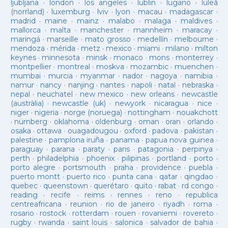
ljubljana
·
london
·
los angeles
·
lublin
·
lugano
·
luleå
(norrland)
·
luxemburg
·
lviv
·
lyon
·
macau
·
madagascar
·
madrid
·
maine
·
mainz
·
malabo
·
malaga
·
maldives
·
mallorca
·
malta
·
manchester
·
mannheim
·
maracay
·
maringá
·
marseille
·
mato grosso
·
medellín
·
melbourne
·
mendoza
·
mérida
·
metz
·
mexico
·
miami
·
milano
·
milton
keynes
·
minnesota
·
minsk
·
monaco
·
mons
·
monterrey
·
montpellier
·
montreal
·
moskva
·
mozambic
·
muenchen
·
mumbai
·
murcia
·
myanmar
·
nador
·
nagoya
·
namibia
·
namur
·
nancy
·
nanjing
·
nantes
·
napoli
·
natal
·
nebraska
·
nepal
·
neuchatel
·
new mexico
·
new orleans
·
newcastle
(austràlia)
·
newcastle (uk)
·
newyork
·
nicaragua
·
nice
·
niger
·
nigeria
·
norge (noruega)
·
nottingham
·
nouakchott
·
nürnberg
·
oklahoma
·
oldenburg
·
oman
·
oran
·
orlando
·
osaka
·
ottawa
·
ouagadougou
·
oxford
·
padova
·
pakistan
·
palestine
·
pamplona iruña
·
panama
·
papua nova guinea
·
paraguay
·
parana
·
paraty
·
paris
·
patagonia
·
perpinya
·
perth
·
philadelphia
·
phoenix
·
pilipinas
·
portland
·
porto
·
porto alegre
·
portsmouth
·
praha
·
providence
·
puebla
·
puerto montt
·
puerto rico
·
punta cana
·
qatar
·
qingdao
·
quebec
·
queenstown
·
querétaro
·
quito
·
rabat
·
rd congo
·
reading
·
recife
·
reims
·
rennes
·
reno
·
republica
centreafricana
·
reunion
·
rio de janeiro
·
riyadh
·
roma
·
rosario
·
rostock
·
rotterdam
·
rouen
·
rovaniemi
·
rovereto
·
rugby
·
rwanda
·
saint louis
·
salonica
·
salvador de bahia
·