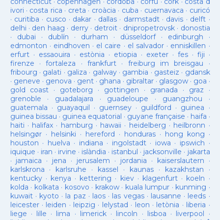
connecticut
·
copenhagen
·
cordoba
·
corfu
·
cork
·
costa d
ivori
·
costa rica
·
creta
·
croàcia
·
cuba
·
cuernavaca
·
curicó
·
curitiba
·
cusco
·
dakar
·
dallas
·
darmstadt
·
davis
·
delft
·
delhi
·
den haag
·
derry
·
detroit
·
dnipropetrovsk
·
donostia
·
dubai
·
dublín
·
durham
·
düsseldorf
·
edinburgh
·
edmonton
·
eindhoven
·
el caire
·
el salvador
·
enniskillen
·
erfurt
·
essaouira
·
estònia
·
etiopia
·
exeter
·
fes
·
fiji
·
firenze
·
fortaleza
·
frankfurt
·
freiburg im breisgau
·
fribourg
·
galati
·
galiza
·
galway
·
gambia
·
gasteiz
·
gdansk
·
geneve
·
genova
·
gent
·
ghana
·
gibraltar
·
glasgow
·
goa
·
gold coast
·
goteborg
·
gottingen
·
granada
·
graz
·
grenoble
·
guadalajara
·
guadeloupe
·
guangzhou
·
guatemala
·
guayaquil
·
guernsey
·
guildford
·
guinea
·
guinea bissau
·
guinea equatorial
·
guyane française
·
haifa
·
haiti
·
halifax
·
hamburg
·
hawaii
·
heidelberg
·
heilbronn
·
helsingør
·
helsinki
·
hereford
·
honduras
·
hong kong
·
houston
·
huelva
·
indiana
·
ingolstadt
·
iowa
·
ipswich
·
iquique
·
iran
·
irvine
·
islàndia
·
istanbul
·
jacksonville
·
jakarta
·
jamaica
·
jena
·
jerusalem
·
jordania
·
kaiserslautern
·
karlskrona
·
karlsruhe
·
kassel
·
kaunas
·
kazakhstan
·
kentucky
·
kenya
·
kettering
·
kiev
·
klagenfurt
·
koeln
·
kolda
·
kolkata
·
kosovo
·
krakow
·
kuala lumpur
·
kunming
·
kuwait
·
kyoto
·
la paz
·
laos
·
las vegas
·
lausanne
·
leeds
·
leicester
·
leiden
·
leipzig
·
lelystad
·
leon
·
letònia
·
liberia
·
liege
·
lille
·
lima
·
limerick
·
lincoln
·
lisboa
·
liverpool
·