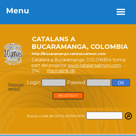
Menu
Menu
CATALANS A
BUCARAMANGA, COLOMBIA
http://Bucaramanga.catalansalmon.com
Catalans a Bucaramanga, COLOMBIA forma
part del projecte
www.catalansalmon.com
-
(74) -
Permalink (#)
Login
Passwd
Password
perdut?
REGISTRA'T
Buscar ciutat de CATALANSALMON: