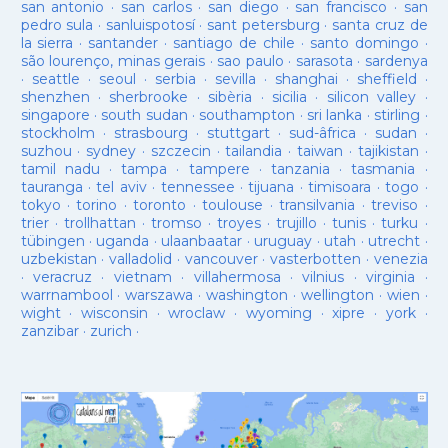
san antonio
·
san carlos
·
san diego
·
san francisco
·
san
pedro sula
·
sanluispotosí
·
sant petersburg
·
santa cruz de
la sierra
·
santander
·
santiago de chile
·
santo domingo
·
são lourenço, minas gerais
·
sao paulo
·
sarasota
·
sardenya
·
seattle
·
seoul
·
serbia
·
sevilla
·
shanghai
·
sheffield
·
shenzhen
·
sherbrooke
·
sibèria
·
sicilia
·
silicon valley
·
singapore
·
south sudan
·
southampton
·
sri lanka
·
stirling
·
stockholm
·
strasbourg
·
stuttgart
·
sud-âfrica
·
sudan
·
suzhou
·
sydney
·
szczecin
·
tailandia
·
taiwan
·
tajikistan
·
tamil nadu
·
tampa
·
tampere
·
tanzania
·
tasmania
·
tauranga
·
tel aviv
·
tennessee
·
tijuana
·
timisoara
·
togo
·
tokyo
·
torino
·
toronto
·
toulouse
·
transilvania
·
treviso
·
trier
·
trollhattan
·
tromso
·
troyes
·
trujillo
·
tunis
·
turku
·
tübingen
·
uganda
·
ulaanbaatar
·
uruguay
·
utah
·
utrecht
·
uzbekistan
·
valladolid
·
vancouver
·
vasterbotten
·
venezia
·
veracruz
·
vietnam
·
villahermosa
·
vilnius
·
virginia
·
warrnambool
·
warszawa
·
washington
·
wellington
·
wien
·
wight
·
wisconsin
·
wroclaw
·
wyoming
·
xipre
·
york
·
zanzibar
·
zurich
·