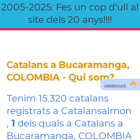
2005-2025: Fes un cop d'ull al
site dels 20 anys!!!!
Catalans a Bucaramanga,
COLOMBIA - Qui som?
capdamunt
Tenim 15.320 catalans
registrats a Catalansalmon
,
1
dels quals a Catalans a
Bucaramanga, COLOMBIA