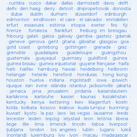
·
curitiba
·
cusco
·
dakar
·
dallas
·
darmstadt
·
davis
·
delft
·
delhi
·
den haag
·
derry
·
detroit
·
dnipropetrovsk
·
donostia
·
dubai
·
dublín
·
durham
·
düsseldorf
·
edinburgh
·
edmonton
·
eindhoven
·
el caire
·
el salvador
·
enniskillen
·
erfurt
·
essaouira
·
estònia
·
etiopia
·
exeter
·
fes
·
fiji
·
firenze
·
fortaleza
·
frankfurt
·
freiburg im breisgau
·
fribourg
·
galati
·
galiza
·
galway
·
gambia
·
gasteiz
·
gdansk
·
geneve
·
genova
·
gent
·
ghana
·
gibraltar
·
glasgow
·
goa
·
gold coast
·
goteborg
·
gottingen
·
granada
·
graz
·
grenoble
·
guadalajara
·
guadeloupe
·
guangzhou
·
guatemala
·
guayaquil
·
guernsey
·
guildford
·
guinea
·
guinea bissau
·
guinea equatorial
·
guyane française
·
haifa
·
haiti
·
halifax
·
hamburg
·
hawaii
·
heidelberg
·
heilbronn
·
helsingør
·
helsinki
·
hereford
·
honduras
·
hong kong
·
houston
·
huelva
·
indiana
·
ingolstadt
·
iowa
·
ipswich
·
iquique
·
iran
·
irvine
·
islàndia
·
istanbul
·
jacksonville
·
jakarta
·
jamaica
·
jena
·
jerusalem
·
jordania
·
kaiserslautern
·
karlskrona
·
karlsruhe
·
kassel
·
kaunas
·
kazakhstan
·
kentucky
·
kenya
·
kettering
·
kiev
·
klagenfurt
·
koeln
·
kolda
·
kolkata
·
kosovo
·
krakow
·
kuala lumpur
·
kunming
·
kuwait
·
kyoto
·
la paz
·
laos
·
las vegas
·
lausanne
·
leeds
·
leicester
·
leiden
·
leipzig
·
lelystad
·
leon
·
letònia
·
liberia
·
liege
·
lille
·
lima
·
limerick
·
lincoln
·
lisboa
·
liverpool
·
ljubljana
·
london
·
los angeles
·
lublin
·
lugano
·
luleå
(norrland)
·
luxemburg
·
lviv
·
lyon
·
macau
·
madagascar
·