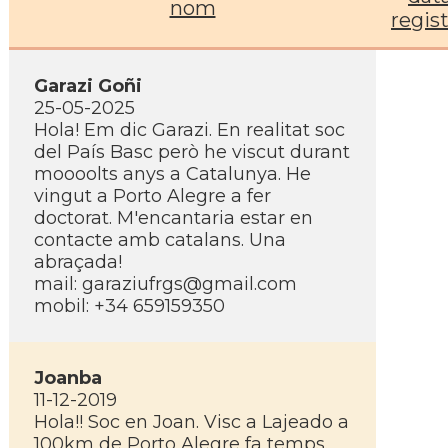
nom
regis
Garazi Goñi
25-05-2025
Hola! Em dic Garazi. En realitat soc
del País Basc però he viscut durant
moooolts anys a Catalunya. He
vingut a Porto Alegre a fer
doctorat. M'encantaria estar en
contacte amb catalans. Una
abraçada!
mail:
garaziufrgs@gmail.com
mobil: +34 659159350
Joanba
11-12-2019
Hola!! Soc en Joan. Visc a Lajeado a
100km de Porto Alegre fa temps.