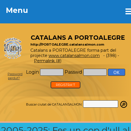
Menu
Menu
CATALANS A PORTOALEGRE
http://PORTOALEGRE.catalansalmon.com
Catalans a PORTOALEGRE forma part del
projecte
www.catalansalmon.com
- (398) -
Permalink (#)
Login
Passwd
Password
perdut?
REGISTRA'T
Buscar ciutat de CATALANSALMON:
2005-2025: Fes un cop d'ull al