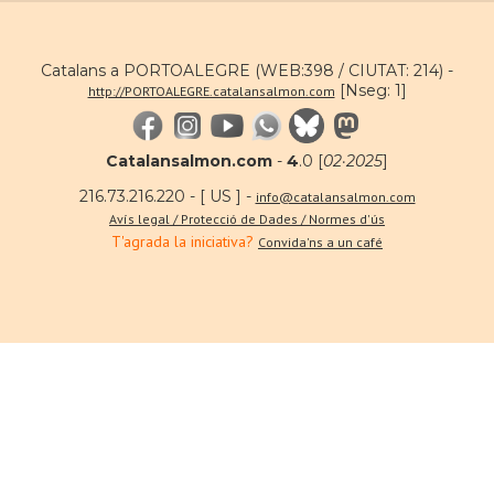
Catalans a PORTOALEGRE (WEB:398 / CIUTAT: 214) -
[Nseg: 1]
http://PORTOALEGRE.catalansalmon.com
Catalansalmon.com
-
4
.0 [
02·2025
]
216.73.216.220 - [ US ] -
info@catalansalmon.com
Avís legal / Protecció de Dades / Normes d'ús
T'agrada la iniciativa?
Convida'ns a un café