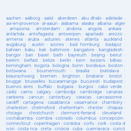
aachen
·
aalborg
·
aalst
·
aberdeen
·
abu dhabi
·
adelaide
·
aix-en-provence
·
al-aaiun
·
alabama
·
alaska
·
albania
·
alger
·
amazonia
·
amsterdam
·
andorra
·
angola
·
ankara
·
antàrtida
·
antofagasta
·
antwerpen
·
apartadó
·
arezzo
·
armenia
·
aruba
·
asturies
·
atenes
·
atlanta
·
auckland
·
augsburg
·
austin
·
azores
·
bad homburg
·
badajoz
·
bahrain
·
baku
·
bali
·
baltimore
·
bangalore
·
bangladesh
·
bangor
·
bari
·
basel
·
bath
·
bayreuth
·
beijing
·
beirut
·
belém
·
belfast
·
belize
·
berlin
·
bern
·
beziers
·
bilbao
·
birmingham
·
bogota
·
bologna
·
bonn
·
bordeaux
·
boston
·
botswana
·
bournemouth
·
brasilia
·
bratislava
·
braunschweig
·
bremen
·
brighton
·
brisbane
·
bristol
·
brugge
·
brusselles
·
bucaramanga
·
bucuresti
·
budapest
·
buenos aires
·
buffalo
·
bulgaria
·
burgos
·
cabo verde
·
cádiz
·
cairns
·
calgary
·
cambodja
·
cambridge
·
canarias
·
canberra
·
cancun
·
canterbury
·
caracas
·
carcassonne
·
cardiff
·
cartagena
·
casablanca
·
casamance
·
chambéry
·
charleston
·
chelmsford
·
cheltenham
·
chester
·
chiapas
·
chicago
·
christchurch
·
clermont-ferrand
·
cleveland
·
cochabamba
·
coimbra
·
colorado
·
columbus
·
concepción
·
connecticut
·
copenhagen
·
cordoba
·
corfu
·
cork
·
costa d
ivori
·
costa rica
·
creta
·
croàcia
·
cuba
·
cuernavaca
·
curicó