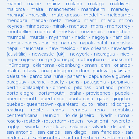
madrid
·
maine
·
mainz
·
malabo
·
malaga
·
maldives
·
mallorca
·
malta
·
manchester
·
mannheim
·
maracay
·
maringá
·
marseille
·
mato grosso
·
medellín
·
melbourne
·
mendoza
·
mérida
·
metz
·
mexico
·
miami
·
milano
·
milton
keynes
·
minnesota
·
minsk
·
monaco
·
mons
·
monterrey
·
montpellier
·
montreal
·
moskva
·
mozambic
·
muenchen
·
mumbai
·
murcia
·
myanmar
·
nador
·
nagoya
·
namibia
·
namur
·
nancy
·
nanjing
·
nantes
·
napoli
·
natal
·
nebraska
·
nepal
·
neuchatel
·
new mexico
·
new orleans
·
newcastle
(austràlia)
·
newcastle (uk)
·
newyork
·
nicaragua
·
nice
·
niger
·
nigeria
·
norge (noruega)
·
nottingham
·
nouakchott
·
nürnberg
·
oklahoma
·
oldenburg
·
oman
·
oran
·
orlando
·
osaka
·
ottawa
·
ouagadougou
·
oxford
·
padova
·
pakistan
·
palestine
·
pamplona iruña
·
panama
·
papua nova guinea
·
paraguay
·
parana
·
paraty
·
paris
·
patagonia
·
perpinya
·
perth
·
philadelphia
·
phoenix
·
pilipinas
·
portland
·
porto
·
porto alegre
·
portsmouth
·
praha
·
providence
·
puebla
·
puerto montt
·
puerto rico
·
punta cana
·
qatar
·
qingdao
·
quebec
·
queenstown
·
querétaro
·
quito
·
rabat
·
rd congo
·
reading
·
recife
·
reims
·
rennes
·
reno
·
republica
centreafricana
·
reunion
·
rio de janeiro
·
riyadh
·
roma
·
rosario
·
rostock
·
rotterdam
·
rouen
·
rovaniemi
·
rovereto
·
rugby
·
rwanda
·
saint louis
·
salonica
·
salvador de bahia
·
san antonio
·
san carlos
·
san diego
·
san francisco
·
san
pedro sula
·
sanluispotosí
·
sant petersburg
·
santa cruz de