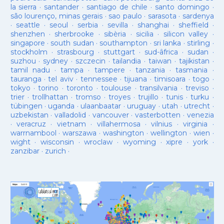
la sierra
·
santander
·
santiago de chile
·
santo domingo
·
são lourenço, minas gerais
·
sao paulo
·
sarasota
·
sardenya
·
seattle
·
seoul
·
serbia
·
sevilla
·
shanghai
·
sheffield
·
shenzhen
·
sherbrooke
·
sibèria
·
sicilia
·
silicon valley
·
singapore
·
south sudan
·
southampton
·
sri lanka
·
stirling
·
stockholm
·
strasbourg
·
stuttgart
·
sud-âfrica
·
sudan
·
suzhou
·
sydney
·
szczecin
·
tailandia
·
taiwan
·
tajikistan
·
tamil nadu
·
tampa
·
tampere
·
tanzania
·
tasmania
·
tauranga
·
tel aviv
·
tennessee
·
tijuana
·
timisoara
·
togo
·
tokyo
·
torino
·
toronto
·
toulouse
·
transilvania
·
treviso
·
trier
·
trollhattan
·
tromso
·
troyes
·
trujillo
·
tunis
·
turku
·
tübingen
·
uganda
·
ulaanbaatar
·
uruguay
·
utah
·
utrecht
·
uzbekistan
·
valladolid
·
vancouver
·
vasterbotten
·
venezia
·
veracruz
·
vietnam
·
villahermosa
·
vilnius
·
virginia
·
warrnambool
·
warszawa
·
washington
·
wellington
·
wien
·
wight
·
wisconsin
·
wroclaw
·
wyoming
·
xipre
·
york
·
zanzibar
·
zurich
·