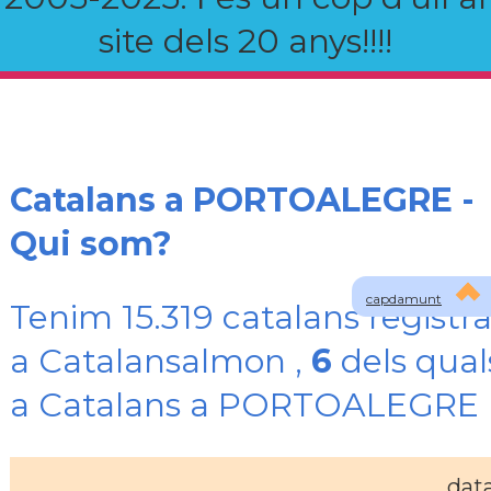
site dels 20 anys!!!!
Catalans a PORTOALEGRE -
Qui som?
capdamunt
Tenim 15.319 catalans registra
a Catalansalmon ,
6
dels qual
a Catalans a PORTOALEGRE
dat