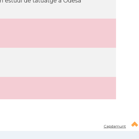
n estudi de tatuatge a Odesa
Capdamunt