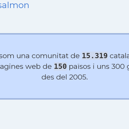
nsalmon
 som una comunitat de
catala
15.319
agines web de
països i uns 300
150
des del 2005.