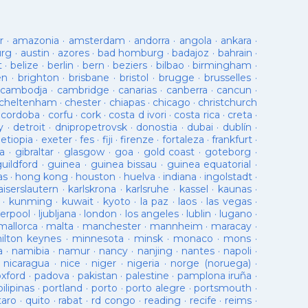
r
·
amazonia
·
amsterdam
·
andorra
·
angola
·
ankara
·
urg
·
austin
·
azores
·
bad homburg
·
badajoz
·
bahrain
·
t
·
belize
·
berlin
·
bern
·
beziers
·
bilbao
·
birmingham
·
en
·
brighton
·
brisbane
·
bristol
·
brugge
·
brusselles
·
cambodja
·
cambridge
·
canarias
·
canberra
·
cancun
·
cheltenham
·
chester
·
chiapas
·
chicago
·
christchurch
·
cordoba
·
corfu
·
cork
·
costa d ivori
·
costa rica
·
creta
·
y
·
detroit
·
dnipropetrovsk
·
donostia
·
dubai
·
dublín
·
·
etiopia
·
exeter
·
fes
·
fiji
·
firenze
·
fortaleza
·
frankfurt
·
a
·
gibraltar
·
glasgow
·
goa
·
gold coast
·
goteborg
·
guildford
·
guinea
·
guinea bissau
·
guinea equatorial
·
as
·
hong kong
·
houston
·
huelva
·
indiana
·
ingolstadt
·
aiserslautern
·
karlskrona
·
karlsruhe
·
kassel
·
kaunas
·
·
kunming
·
kuwait
·
kyoto
·
la paz
·
laos
·
las vegas
·
verpool
·
ljubljana
·
london
·
los angeles
·
lublin
·
lugano
·
mallorca
·
malta
·
manchester
·
mannheim
·
maracay
·
ilton keynes
·
minnesota
·
minsk
·
monaco
·
mons
·
a
·
namibia
·
namur
·
nancy
·
nanjing
·
nantes
·
napoli
·
·
nicaragua
·
nice
·
niger
·
nigeria
·
norge (noruega)
·
oxford
·
padova
·
pakistan
·
palestine
·
pamplona iruña
·
pilipinas
·
portland
·
porto
·
porto alegre
·
portsmouth
·
taro
·
quito
·
rabat
·
rd congo
·
reading
·
recife
·
reims
·