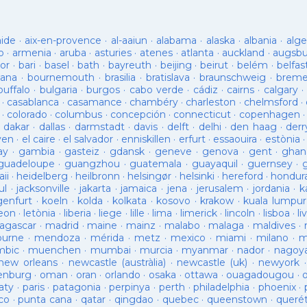
aide
·
aix-en-provence
·
al-aaiun
·
alabama
·
alaska
·
albania
·
alge
o
·
armenia
·
aruba
·
asturies
·
atenes
·
atlanta
·
auckland
·
augsb
or
·
bari
·
basel
·
bath
·
bayreuth
·
beijing
·
beirut
·
belém
·
belfas
ana
·
bournemouth
·
brasilia
·
bratislava
·
braunschweig
·
brem
buffalo
·
bulgaria
·
burgos
·
cabo verde
·
cádiz
·
cairns
·
calgary
·
·
casablanca
·
casamance
·
chambéry
·
charleston
·
chelmsford
·
·
colorado
·
columbus
·
concepción
·
connecticut
·
copenhagen
·
dakar
·
dallas
·
darmstadt
·
davis
·
delft
·
delhi
·
den haag
·
derr
ven
·
el caire
·
el salvador
·
enniskillen
·
erfurt
·
essaouira
·
estònia
ay
·
gambia
·
gasteiz
·
gdansk
·
geneve
·
genova
·
gent
·
ghan
guadeloupe
·
guangzhou
·
guatemala
·
guayaquil
·
guernsey
·
ii
·
heidelberg
·
heilbronn
·
helsingør
·
helsinki
·
hereford
·
hondur
ul
·
jacksonville
·
jakarta
·
jamaica
·
jena
·
jerusalem
·
jordania
·
k
genfurt
·
koeln
·
kolda
·
kolkata
·
kosovo
·
krakow
·
kuala lumpur
leon
·
letònia
·
liberia
·
liege
·
lille
·
lima
·
limerick
·
lincoln
·
lisboa
·
li
agascar
·
madrid
·
maine
·
mainz
·
malabo
·
malaga
·
maldives
·
ourne
·
mendoza
·
mérida
·
metz
·
mexico
·
miami
·
milano
·
m
bic
·
muenchen
·
mumbai
·
murcia
·
myanmar
·
nador
·
nagoy
new orleans
·
newcastle (austràlia)
·
newcastle (uk)
·
newyork
enburg
·
oman
·
oran
·
orlando
·
osaka
·
ottawa
·
ouagadougou
·
aty
·
paris
·
patagonia
·
perpinya
·
perth
·
philadelphia
·
phoenix
·
co
·
punta cana
·
qatar
·
qingdao
·
quebec
·
queenstown
·
queré