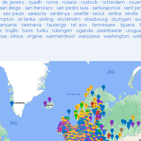
o de janeiro
·
riyadh
·
roma
·
rosario
·
rostock
·
rotterdam
·
roue
san diego
·
san francisco
·
san pedro sula
·
sanluispotosí
·
sant pe
·
sao paulo
·
sarasota
·
sardenya
·
seattle
·
seoul
·
serbia
·
sevilla
ampton
·
sri lanka
·
stirling
·
stockholm
·
strasbourg
·
stuttgart
·
su
tanzania
·
tasmania
·
tauranga
·
tel aviv
·
tennessee
·
tijuana
·
s
·
trujillo
·
tunis
·
turku
·
tübingen
·
uganda
·
ulaanbaatar
·
urugu
osa
·
vilnius
·
virginia
·
warrnambool
·
warszawa
·
washington
·
wel