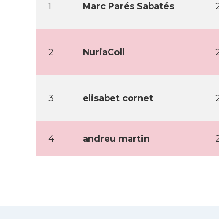
1
Marc Parés Sabatés
2
NuriaColl
3
elisabet cornet
4
andreu martin