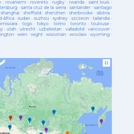
n
·
rovaniemi
·
rovereto
·
rugby
·
rwanda
·
saint louis
·
tersburg
·
santa cruz de la sierra
·
santander
·
santiago
·
shanghai
·
sheffield
·
shenzhen
·
sherbrooke
·
sibèria
·
d-âfrica
·
sudan
·
suzhou
·
sydney
·
szczecin
·
tailandia
·
timisoara
·
togo
·
tokyo
·
torino
·
toronto
·
toulouse
·
ay
·
utah
·
utrecht
·
uzbekistan
·
valladolid
·
vancouver
·
lington
·
wien
·
wight
·
wisconsin
·
wroclaw
·
wyoming
·