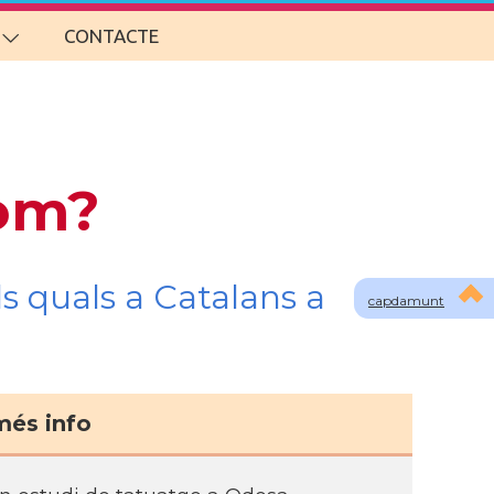
CONTACTE
som?
s quals a Catalans a
capdamunt
més info