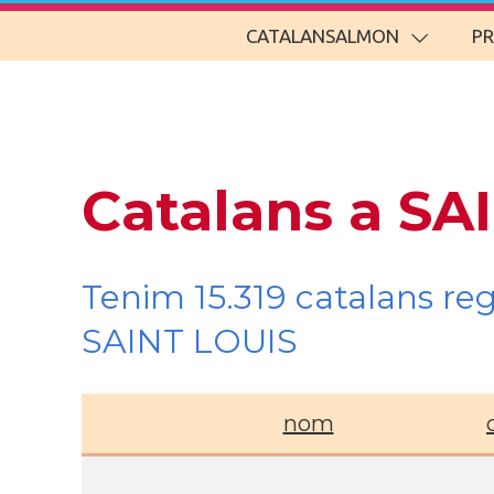
CATALANSALMON
P
Catalans a SA
Tenim 15.319 catalans re
SAINT LOUIS
nom