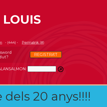
 LOUIS
om
- (444) -
Permalink (#)
ssword
REGISTRA'T
dut?
ATALANSALMON:
 dels 20 anys!!!!