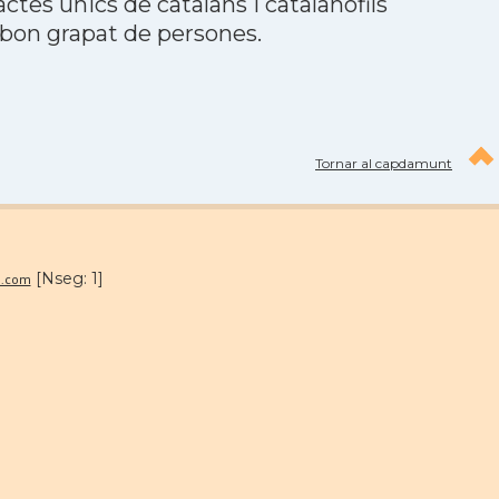
tes únics de catalans i catalanòfils
 bon grapat de persones.
Tornar al capdamunt
[Nseg: 1]
n.com