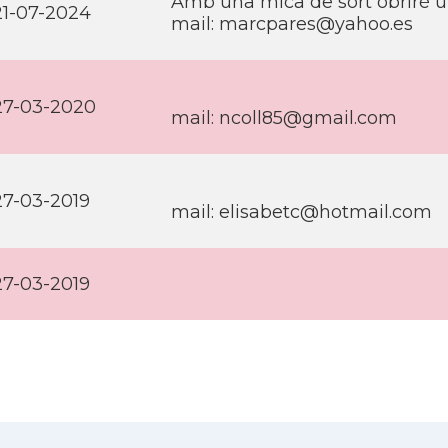
Amb una mica de sort obriré u
21-07-2024
mail:
marcpares@yahoo.es
27-03-2020
mail:
ncoll85@gmail.com
27-03-2019
mail:
elisabetc@hotmail.com
27-03-2019