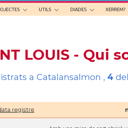
ROJECTES
UTILS
DIADES
XERREM?
INT LOUIS - Qui 
gistrats a Catalansalmon ,
4
del
data registre