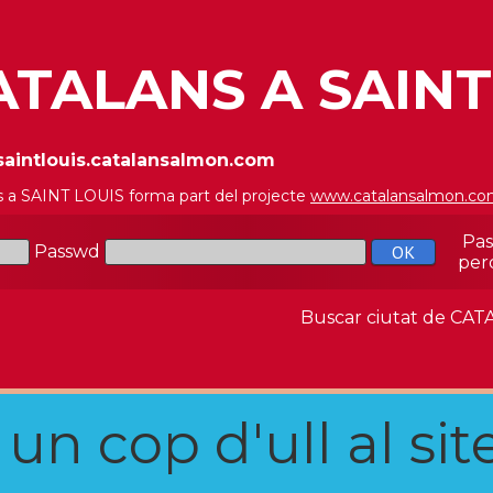
ATALANS A SAINT
/saintlouis.catalansalmon.com
s a SAINT LOUIS forma part del projecte
www.catalansalmon.c
Pa
Passwd
per
Buscar ciutat de C
n cop d'ull al site