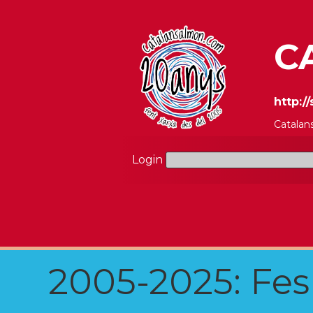
C
http:/
Catalan
Login
2005-2025: Fes u