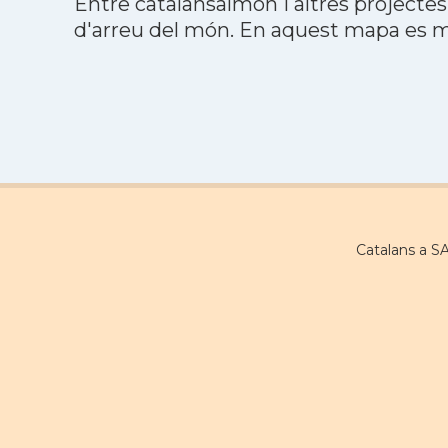
Entre catalansalmon i altres projectes
d'arreu del món. En aquest mapa es mo
Catalans a S