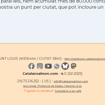
 paral·lels, hem acumulat més de 80.000 contac
stra un punt per ciutat, que pot incloure un
AINT LOUIS (WEB:444 / CIUTAT: 3841) -
http://saintlouis.catalansalmo
Catalansalmon.com
-
4
.0 [
02·2025
]
216.73.216.252 - [ US ] -
info@catalansalmon.com
Avís legal / Protecció de Dades / Normes d'ús
T'agrada la iniciativa?
Convida'ns a un café