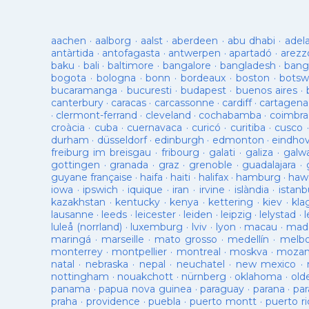
aachen
·
aalborg
·
aalst
·
aberdeen
·
abu dhabi
·
adel
antàrtida
·
antofagasta
·
antwerpen
·
apartadó
·
arezz
baku
·
bali
·
baltimore
·
bangalore
·
bangladesh
·
bang
bogota
·
bologna
·
bonn
·
bordeaux
·
boston
·
botsw
bucaramanga
·
bucuresti
·
budapest
·
buenos aires
·
canterbury
·
caracas
·
carcassonne
·
cardiff
·
cartagena
·
clermont-ferrand
·
cleveland
·
cochabamba
·
coimbra
croàcia
·
cuba
·
cuernavaca
·
curicó
·
curitiba
·
cusco
durham
·
düsseldorf
·
edinburgh
·
edmonton
·
eindho
freiburg im breisgau
·
fribourg
·
galati
·
galiza
·
galw
gottingen
·
granada
·
graz
·
grenoble
·
guadalajara
·
guyane française
·
haifa
·
haiti
·
halifax
·
hamburg
·
hawa
iowa
·
ipswich
·
iquique
·
iran
·
irvine
·
islàndia
·
istanb
kazakhstan
·
kentucky
·
kenya
·
kettering
·
kiev
·
kla
lausanne
·
leeds
·
leicester
·
leiden
·
leipzig
·
lelystad
·
luleå (norrland)
·
luxemburg
·
lviv
·
lyon
·
macau
·
mad
maringá
·
marseille
·
mato grosso
·
medellín
·
melb
monterrey
·
montpellier
·
montreal
·
moskva
·
mozam
natal
·
nebraska
·
nepal
·
neuchatel
·
new mexico
·
nottingham
·
nouakchott
·
nürnberg
·
oklahoma
·
old
panama
·
papua nova guinea
·
paraguay
·
parana
·
par
praha
·
providence
·
puebla
·
puerto montt
·
puerto ri