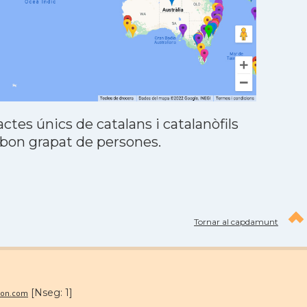
tes únics de catalans i catalanòfils
 bon grapat de persones.
Tornar al capdamunt
[Nseg: 1]
mon.com