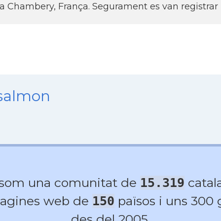
 a Chambery, França. Segurament es van registrar i
nsalmon
 som una comunitat de
catala
15.319
agines web de
països i uns 300
150
des del 2005.