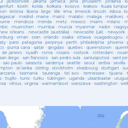
ul
·
jacksonville
·
jakarta
·
jamaica
·
jena
·
jerusalem
·
jordania
·
k
genfurt
·
koeln
·
kolda
·
kolkata
·
kosovo
·
krakow
·
kuala lumpur
leon
·
letònia
·
liberia
·
liege
·
lille
·
lima
·
limerick
·
lincoln
·
lisboa
·
li
agascar
·
madrid
·
maine
·
mainz
·
malabo
·
malaga
·
maldives
·
ourne
·
mendoza
·
mérida
·
metz
·
mexico
·
miami
·
milano
·
m
bic
·
muenchen
·
mumbai
·
murcia
·
myanmar
·
nador
·
nagoy
new orleans
·
newcastle (austràlia)
·
newcastle (uk)
·
newyork
enburg
·
oman
·
oran
·
orlando
·
osaka
·
ottawa
·
ouagadougou
·
aty
·
paris
·
patagonia
·
perpinya
·
perth
·
philadelphia
·
phoenix
·
co
·
punta cana
·
qatar
·
qingdao
·
quebec
·
queenstown
·
queré
o de janeiro
·
riyadh
·
roma
·
rosario
·
rostock
·
rotterdam
·
roue
san diego
·
san francisco
·
san pedro sula
·
sanluispotosí
·
sant pe
·
sao paulo
·
sarasota
·
sardenya
·
seattle
·
seoul
·
serbia
·
sevilla
ampton
·
sri lanka
·
stirling
·
stockholm
·
strasbourg
·
stuttgart
·
su
tanzania
·
tasmania
·
tauranga
·
tel aviv
·
tennessee
·
tijuana
·
s
·
trujillo
·
tunis
·
turku
·
tübingen
·
uganda
·
ulaanbaatar
·
urugu
osa
·
vilnius
·
virginia
·
warrnambool
·
warszawa
·
washington
·
wel