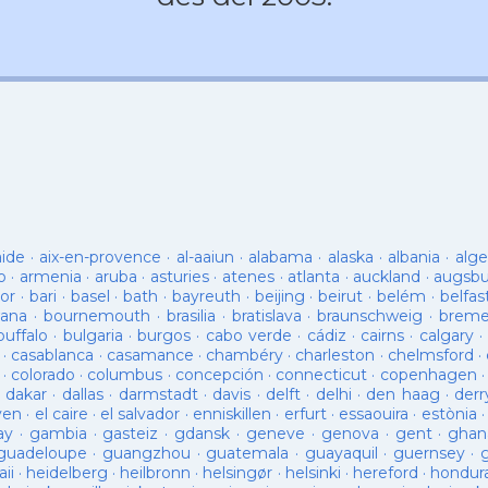
aide
·
aix-en-provence
·
al-aaiun
·
alabama
·
alaska
·
albania
·
alge
o
·
armenia
·
aruba
·
asturies
·
atenes
·
atlanta
·
auckland
·
augsb
or
·
bari
·
basel
·
bath
·
bayreuth
·
beijing
·
beirut
·
belém
·
belfas
ana
·
bournemouth
·
brasilia
·
bratislava
·
braunschweig
·
brem
buffalo
·
bulgaria
·
burgos
·
cabo verde
·
cádiz
·
cairns
·
calgary
·
·
casablanca
·
casamance
·
chambéry
·
charleston
·
chelmsford
·
·
colorado
·
columbus
·
concepción
·
connecticut
·
copenhagen
·
dakar
·
dallas
·
darmstadt
·
davis
·
delft
·
delhi
·
den haag
·
derr
ven
·
el caire
·
el salvador
·
enniskillen
·
erfurt
·
essaouira
·
estònia
ay
·
gambia
·
gasteiz
·
gdansk
·
geneve
·
genova
·
gent
·
ghan
guadeloupe
·
guangzhou
·
guatemala
·
guayaquil
·
guernsey
·
ii
·
heidelberg
·
heilbronn
·
helsingør
·
helsinki
·
hereford
·
hondur