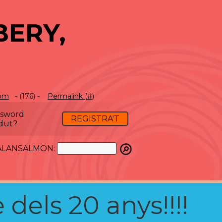
BERY,
com
- (176) -
Permalink (#)
ssword
REGISTRA'T
dut?
ATALANSALMON:
 dels 20 anys!!!!