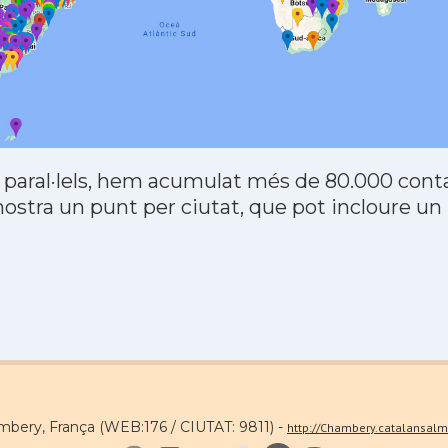
 paral·lels, hem acumulat més de 80.000 contac
stra un punt per ciutat, que pot incloure un
mbery, França (WEB:176 / CIUTAT: 9811) -
http://Chambery.catalansal