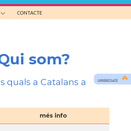
CONTACTE
 Qui som?
s quals a Catalans a
capdamunt
més info