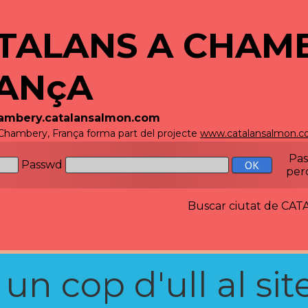
TALANS A CHAM
ANçA
hambery.catalansalmon.com
 Chambery, França forma part del projecte
www.catalansalmon.
Pa
Passwd
per
Buscar ciutat de C
n cop d'ull al site