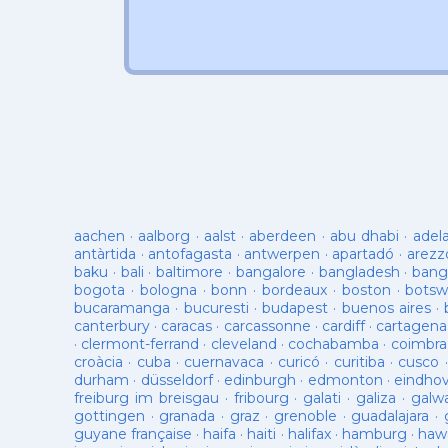
aachen
·
aalborg
·
aalst
·
aberdeen
·
abu dhabi
·
adel
antàrtida
·
antofagasta
·
antwerpen
·
apartadó
·
arezz
baku
·
bali
·
baltimore
·
bangalore
·
bangladesh
·
bang
bogota
·
bologna
·
bonn
·
bordeaux
·
boston
·
botsw
bucaramanga
·
bucuresti
·
budapest
·
buenos aires
·
canterbury
·
caracas
·
carcassonne
·
cardiff
·
cartagena
·
clermont-ferrand
·
cleveland
·
cochabamba
·
coimbra
croàcia
·
cuba
·
cuernavaca
·
curicó
·
curitiba
·
cusco
durham
·
düsseldorf
·
edinburgh
·
edmonton
·
eindho
freiburg im breisgau
·
fribourg
·
galati
·
galiza
·
galw
gottingen
·
granada
·
graz
·
grenoble
·
guadalajara
·
guyane française
·
haifa
·
haiti
·
halifax
·
hamburg
·
hawa