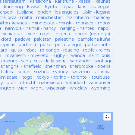
aiserslautern
·
karlskrona
·
karlsruhe
·
kassel
·
kaunas
·
·
kunming
·
kuwait
·
kyoto
·
la paz
·
laos
·
las vegas
·
verpool
·
ljubljana
·
london
·
los angeles
·
lublin
·
lugano
·
mallorca
·
malta
·
manchester
·
mannheim
·
maracay
·
ilton keynes
·
minnesota
·
minsk
·
monaco
·
mons
·
a
·
namibia
·
namur
·
nancy
·
nanjing
·
nantes
·
napoli
·
·
nicaragua
·
nice
·
niger
·
nigeria
·
norge (noruega)
·
oxford
·
padova
·
pakistan
·
palestine
·
pamplona iruña
·
pilipinas
·
portland
·
porto
·
porto alegre
·
portsmouth
·
taro
·
quito
·
rabat
·
rd congo
·
reading
·
recife
·
reims
·
n
·
rovaniemi
·
rovereto
·
rugby
·
rwanda
·
saint louis
·
tersburg
·
santa cruz de la sierra
·
santander
·
santiago
·
shanghai
·
sheffield
·
shenzhen
·
sherbrooke
·
sibèria
·
d-âfrica
·
sudan
·
suzhou
·
sydney
·
szczecin
·
tailandia
·
timisoara
·
togo
·
tokyo
·
torino
·
toronto
·
toulouse
·
ay
·
utah
·
utrecht
·
uzbekistan
·
valladolid
·
vancouver
·
lington
·
wien
·
wight
·
wisconsin
·
wroclaw
·
wyoming
·