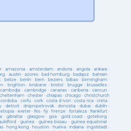
r
·
amazonia
·
amsterdam
·
andorra
·
angola
·
ankara
·
urg
·
austin
·
azores
·
bad homburg
·
badajoz
·
bahrain
·
t
·
belize
·
berlin
·
bern
·
beziers
·
bilbao
·
birmingham
·
en
·
brighton
·
brisbane
·
bristol
·
brugge
·
brusselles
·
cambodja
·
cambridge
·
canarias
·
canberra
·
cancun
·
cheltenham
·
chester
·
chiapas
·
chicago
·
christchurch
·
cordoba
·
corfu
·
cork
·
costa d ivori
·
costa rica
·
creta
·
y
·
detroit
·
dnipropetrovsk
·
donostia
·
dubai
·
dublín
·
·
etiopia
·
exeter
·
fes
·
fiji
·
firenze
·
fortaleza
·
frankfurt
·
a
·
gibraltar
·
glasgow
·
goa
·
gold coast
·
goteborg
·
guildford
·
guinea
·
guinea bissau
·
guinea equatorial
·
as
·
hong kong
·
houston
·
huelva
·
indiana
·
ingolstadt
·