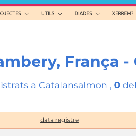
ROJECTES
UTILS
DIADES
XERREM?
ambery, França -
gistrats a Catalansalmon ,
0
del
data registre