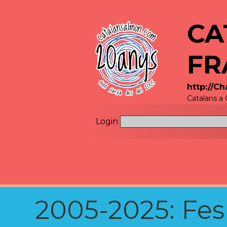
CA
FR
http://C
Catalans a
Login
2005-2025: Fes u