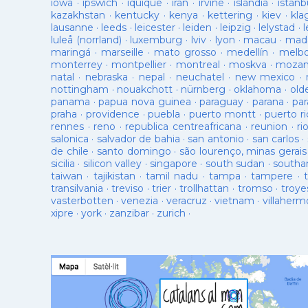
iowa
·
ipswich
·
iquique
·
iran
·
irvine
·
islàndia
·
istanb
kazakhstan
·
kentucky
·
kenya
·
kettering
·
kiev
·
kla
lausanne
·
leeds
·
leicester
·
leiden
·
leipzig
·
lelystad
·
luleå (norrland)
·
luxemburg
·
lviv
·
lyon
·
macau
·
mad
maringá
·
marseille
·
mato grosso
·
medellín
·
melb
monterrey
·
montpellier
·
montreal
·
moskva
·
mozam
natal
·
nebraska
·
nepal
·
neuchatel
·
new mexico
·
nottingham
·
nouakchott
·
nürnberg
·
oklahoma
·
old
panama
·
papua nova guinea
·
paraguay
·
parana
·
par
praha
·
providence
·
puebla
·
puerto montt
·
puerto ri
rennes
·
reno
·
republica centreafricana
·
reunion
·
ri
salonica
·
salvador de bahia
·
san antonio
·
san carlos
·
de chile
·
santo domingo
·
são lourenço, minas gerais
sicilia
·
silicon valley
·
singapore
·
south sudan
·
south
taiwan
·
tajikistan
·
tamil nadu
·
tampa
·
tampere
·
transilvania
·
treviso
·
trier
·
trollhattan
·
tromso
·
troye
vasterbotten
·
venezia
·
veracruz
·
vietnam
·
villaherm
xipre
·
york
·
zanzibar
·
zurich
·