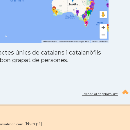
tes únics de catalans i catalanòfils
 bon grapat de persones.
Tornar al capdamunt
[Nseg: 1]
lansalmon.com