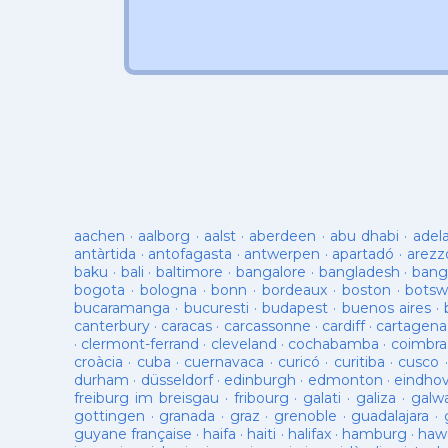
aachen
·
aalborg
·
aalst
·
aberdeen
·
abu dhabi
·
adel
antàrtida
·
antofagasta
·
antwerpen
·
apartadó
·
arezz
baku
·
bali
·
baltimore
·
bangalore
·
bangladesh
·
bang
bogota
·
bologna
·
bonn
·
bordeaux
·
boston
·
botsw
bucaramanga
·
bucuresti
·
budapest
·
buenos aires
·
canterbury
·
caracas
·
carcassonne
·
cardiff
·
cartagena
·
clermont-ferrand
·
cleveland
·
cochabamba
·
coimbra
croàcia
·
cuba
·
cuernavaca
·
curicó
·
curitiba
·
cusco
durham
·
düsseldorf
·
edinburgh
·
edmonton
·
eindho
freiburg im breisgau
·
fribourg
·
galati
·
galiza
·
galw
gottingen
·
granada
·
graz
·
grenoble
·
guadalajara
·
guyane française
·
haifa
·
haiti
·
halifax
·
hamburg
·
hawa