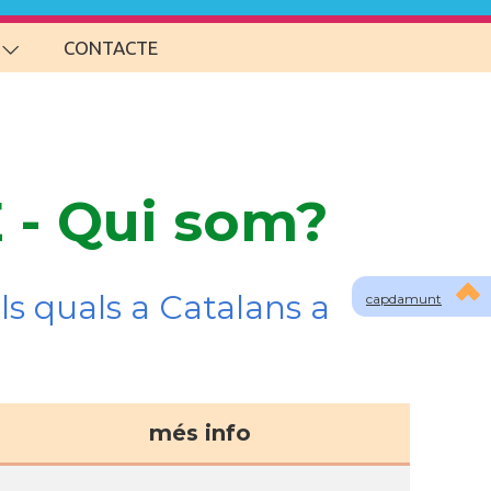
CONTACTE
 - Qui som?
ls quals a Catalans a
capdamunt
més info