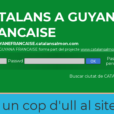
TALANS A GUYA
ANCAISE
UYANEFRANCAISE.catalansalmon.com
 GUYANA FRANCAISE forma part del projecte
www.catalansalm
Pa
Passwd
per
Buscar ciutat de C
n cop d'ull al site