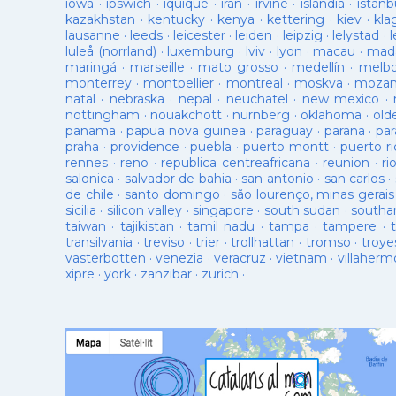
iowa
·
ipswich
·
iquique
·
iran
·
irvine
·
islàndia
·
istanb
kazakhstan
·
kentucky
·
kenya
·
kettering
·
kiev
·
kla
lausanne
·
leeds
·
leicester
·
leiden
·
leipzig
·
lelystad
·
luleå (norrland)
·
luxemburg
·
lviv
·
lyon
·
macau
·
mad
maringá
·
marseille
·
mato grosso
·
medellín
·
melb
monterrey
·
montpellier
·
montreal
·
moskva
·
mozam
natal
·
nebraska
·
nepal
·
neuchatel
·
new mexico
·
nottingham
·
nouakchott
·
nürnberg
·
oklahoma
·
old
panama
·
papua nova guinea
·
paraguay
·
parana
·
par
praha
·
providence
·
puebla
·
puerto montt
·
puerto ri
rennes
·
reno
·
republica centreafricana
·
reunion
·
ri
salonica
·
salvador de bahia
·
san antonio
·
san carlos
·
de chile
·
santo domingo
·
são lourenço, minas gerais
sicilia
·
silicon valley
·
singapore
·
south sudan
·
south
taiwan
·
tajikistan
·
tamil nadu
·
tampa
·
tampere
·
transilvania
·
treviso
·
trier
·
trollhattan
·
tromso
·
troye
vasterbotten
·
venezia
·
veracruz
·
vietnam
·
villaherm
xipre
·
york
·
zanzibar
·
zurich
·