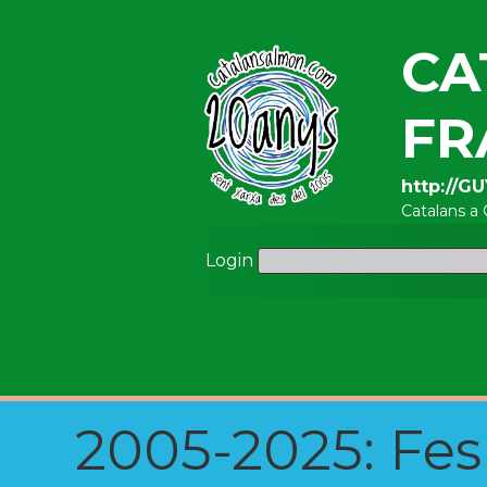
CA
FR
http://G
Catalans a
Login
2005-2025: Fes u