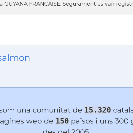
s a GUYANA FRANCAISE. Segurament es van registrar
nsalmon
 som una comunitat de
catala
15.320
agines web de
països i uns 300
150
des del 2005.