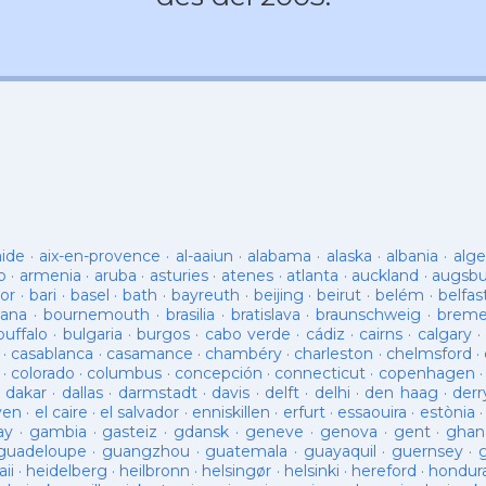
aide
·
aix-en-provence
·
al-aaiun
·
alabama
·
alaska
·
albania
·
alge
o
·
armenia
·
aruba
·
asturies
·
atenes
·
atlanta
·
auckland
·
augsb
or
·
bari
·
basel
·
bath
·
bayreuth
·
beijing
·
beirut
·
belém
·
belfas
ana
·
bournemouth
·
brasilia
·
bratislava
·
braunschweig
·
brem
buffalo
·
bulgaria
·
burgos
·
cabo verde
·
cádiz
·
cairns
·
calgary
·
·
casablanca
·
casamance
·
chambéry
·
charleston
·
chelmsford
·
·
colorado
·
columbus
·
concepción
·
connecticut
·
copenhagen
·
dakar
·
dallas
·
darmstadt
·
davis
·
delft
·
delhi
·
den haag
·
derr
ven
·
el caire
·
el salvador
·
enniskillen
·
erfurt
·
essaouira
·
estònia
ay
·
gambia
·
gasteiz
·
gdansk
·
geneve
·
genova
·
gent
·
ghan
guadeloupe
·
guangzhou
·
guatemala
·
guayaquil
·
guernsey
·
ii
·
heidelberg
·
heilbronn
·
helsingør
·
helsinki
·
hereford
·
hondur