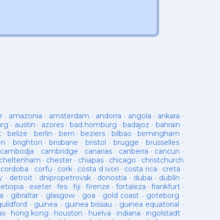
r
·
amazonia
·
amsterdam
·
andorra
·
angola
·
ankara
·
urg
·
austin
·
azores
·
bad homburg
·
badajoz
·
bahrain
·
t
·
belize
·
berlin
·
bern
·
beziers
·
bilbao
·
birmingham
·
en
·
brighton
·
brisbane
·
bristol
·
brugge
·
brusselles
·
cambodja
·
cambridge
·
canarias
·
canberra
·
cancun
·
cheltenham
·
chester
·
chiapas
·
chicago
·
christchurch
·
cordoba
·
corfu
·
cork
·
costa d ivori
·
costa rica
·
creta
·
y
·
detroit
·
dnipropetrovsk
·
donostia
·
dubai
·
dublín
·
·
etiopia
·
exeter
·
fes
·
fiji
·
firenze
·
fortaleza
·
frankfurt
·
a
·
gibraltar
·
glasgow
·
goa
·
gold coast
·
goteborg
·
guildford
·
guinea
·
guinea bissau
·
guinea equatorial
·
as
·
hong kong
·
houston
·
huelva
·
indiana
·
ingolstadt
·