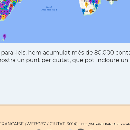
 paral·lels, hem acumulat més de 80.000 contac
stra un punt per ciutat, que pot incloure un
FRANCAISE (WEB:387 / CIUTAT: 3014) -
http://GUYANEFRANCAISE.cata