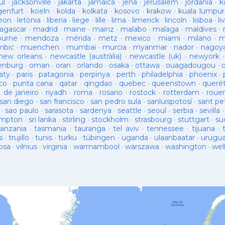
ul
·
jacksonville
·
jakarta
·
jamaica
·
jena
·
jerusalem
·
jordania
·
k
genfurt
·
koeln
·
kolda
·
kolkata
·
kosovo
·
krakow
·
kuala lumpur
leon
·
letònia
·
liberia
·
liege
·
lille
·
lima
·
limerick
·
lincoln
·
lisboa
·
li
agascar
·
madrid
·
maine
·
mainz
·
malabo
·
malaga
·
maldives
·
ourne
·
mendoza
·
mérida
·
metz
·
mexico
·
miami
·
milano
·
m
bic
·
muenchen
·
mumbai
·
murcia
·
myanmar
·
nador
·
nagoy
new orleans
·
newcastle (austràlia)
·
newcastle (uk)
·
newyork
enburg
·
oman
·
oran
·
orlando
·
osaka
·
ottawa
·
ouagadougou
·
aty
·
paris
·
patagonia
·
perpinya
·
perth
·
philadelphia
·
phoenix
·
co
·
punta cana
·
qatar
·
qingdao
·
quebec
·
queenstown
·
queré
o de janeiro
·
riyadh
·
roma
·
rosario
·
rostock
·
rotterdam
·
roue
san diego
·
san francisco
·
san pedro sula
·
sanluispotosí
·
sant pe
·
sao paulo
·
sarasota
·
sardenya
·
seattle
·
seoul
·
serbia
·
sevilla
ampton
·
sri lanka
·
stirling
·
stockholm
·
strasbourg
·
stuttgart
·
su
tanzania
·
tasmania
·
tauranga
·
tel aviv
·
tennessee
·
tijuana
·
s
·
trujillo
·
tunis
·
turku
·
tübingen
·
uganda
·
ulaanbaatar
·
urugu
osa
·
vilnius
·
virginia
·
warrnambool
·
warszawa
·
washington
·
wel