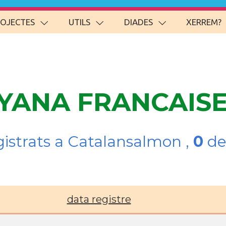
ROJECTES
UTILS
DIADES
XERREM?
UYANA FRANCAISE
gistrats a Catalansalmon ,
0
de
data registre