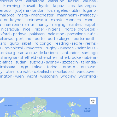
aiserslautern
·
karlskrona
·
karlsruhe
·
kassel
·
kaunas
·
·
kunming
·
kuwait
·
kyoto
·
la paz
·
laos
·
las vegas
·
verpool
·
ljubljana
·
london
·
los angeles
·
lublin
·
lugano
·
mallorca
·
malta
·
manchester
·
mannheim
·
maracay
·
ilton keynes
·
minnesota
·
minsk
·
monaco
·
mons
·
a
·
namibia
·
namur
·
nancy
·
nanjing
·
nantes
·
napoli
·
·
nicaragua
·
nice
·
niger
·
nigeria
·
norge (noruega)
·
oxford
·
padova
·
pakistan
·
palestine
·
pamplona iruña
·
pilipinas
·
portland
·
porto
·
porto alegre
·
portsmouth
·
taro
·
quito
·
rabat
·
rd congo
·
reading
·
recife
·
reims
·
n
·
rovaniemi
·
rovereto
·
rugby
·
rwanda
·
saint louis
·
tersburg
·
santa cruz de la sierra
·
santander
·
santiago
·
shanghai
·
sheffield
·
shenzhen
·
sherbrooke
·
sibèria
·
d-âfrica
·
sudan
·
suzhou
·
sydney
·
szczecin
·
tailandia
·
timisoara
·
togo
·
tokyo
·
torino
·
toronto
·
toulouse
·
ay
·
utah
·
utrecht
·
uzbekistan
·
valladolid
·
vancouver
·
lington
·
wien
·
wight
·
wisconsin
·
wroclaw
·
wyoming
·