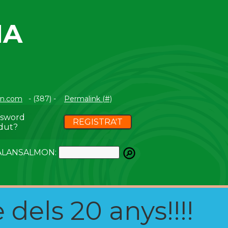
NA
on.com
- (387) -
Permalink (#)
ssword
REGISTRA'T
dut?
ATALANSALMON:
 dels 20 anys!!!!