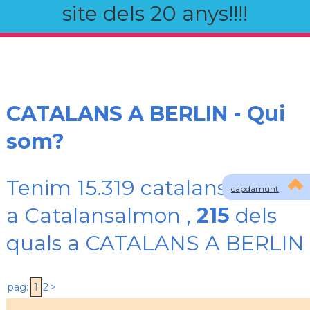
site dels 20 anys!!!!
CATALANS A BERLIN - Qui
som?
Tenim 15.319 catalans registra
capdamunt
a Catalansalmon ,
215
dels
quals a CATALANS A BERLIN
pag:
1
2
>