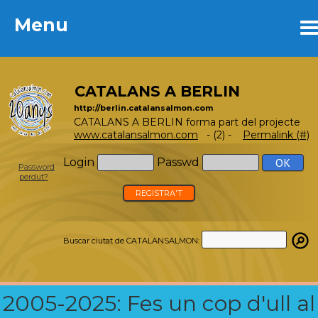
Menu
Menu
CATALANS A BERLIN
http://berlin.catalansalmon.com
CATALANS A BERLIN forma part del projecte
www.catalansalmon.com
- (2) -
Permalink (#)
Login
Passwd
Password
perdut?
REGISTRA'T
Buscar ciutat de CATALANSALMON:
2005-2025: Fes un cop d'ull al