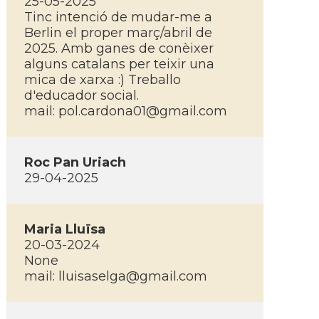
25-05-2025
Tinc intenció de mudar-me a
Berlin el proper març/abril de
2025. Amb ganes de conèixer
alguns catalans per teixir una
mica de xarxa :) Treballo
d'educador social.
mail:
pol.cardona01@gmail.com
Roc Pan Uriach
29-04-2025
Maria Lluïsa
20-03-2024
None
mail:
lluisaselga@gmail.com