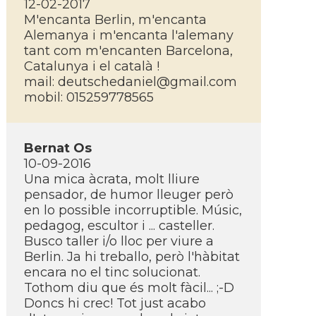
12-02-2017
M'encanta Berlin, m'encanta
Alemanya i m'encanta l'alemany
tant com m'encanten Barcelona,
Catalunya i el català !
mail:
deutschedaniel@gmail.com
mobil: 015259778565
Bernat Os
10-09-2016
Una mica àcrata, molt lliure
pensador, de humor lleuger però
en lo possible incorruptible. Músic,
pedagog, escultor i ... casteller.
Busco taller i/o lloc per viure a
Berlin. Ja hi treballo, però l'hàbitat
encara no el tinc solucionat.
Tothom diu que és molt fàcil... ;-D
Doncs hi crec! Tot just acabo