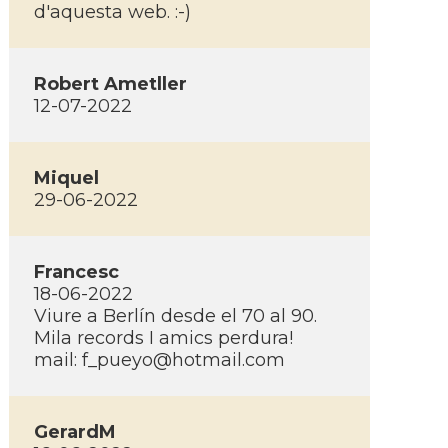
d'aquesta web. :-)
Robert Ametller
12-07-2022
Miquel
29-06-2022
Francesc
18-06-2022
Viure a Berlí­n desde el 70 al 90.
Mila records I amics perdura!
mail:
f_pueyo@hotmail.com
GerardM