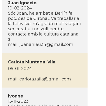
Juan Ignacio
10-02-2024
Sóc Joan, he arribat a Berlí­n fa
poc, des de Girona... Va treballar a
la televisió, m'agrada molt viatjar i
ser creatiu i no vull perdre
contacte amb la cultura catalana
:)
mail:
juananleu34@gmail.com
Carlota Muntada ívila
09-01-2024
mail:
carlota.taila@gmail.com
Ivonne
15-11-2023