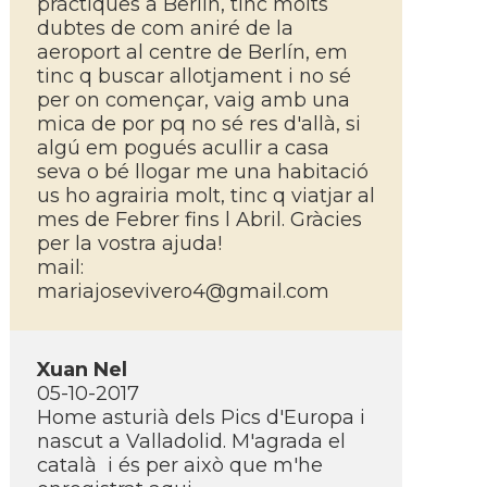
pràctiques a Berlí­n, tinc molts
dubtes de com aniré de la
aeroport al centre de Berlí­n, em
tinc q buscar allotjament i no sé
per on començar, vaig amb una
mica de por pq no sé res d'allà, si
algú em pogués acullir a casa
seva o bé llogar me una habitació
us ho agrairia molt, tinc q viatjar al
mes de Febrer fins l Abril. Gràcies
per la vostra ajuda!
mail:
mariajosevivero4@gmail.com
Xuan Nel
05-10-2017
Home asturià dels Pics d'Europa i
nascut a Valladolid. M'agrada el
català i és per això que m'he