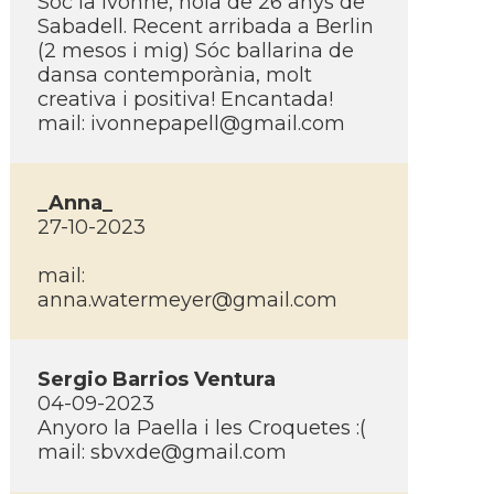
Sóc la Ivonne, noia de 26 anys de
Sabadell. Recent arribada a Berlin
(2 mesos i mig) Sóc ballarina de
dansa contemporània, molt
creativa i positiva! Encantada!
mail:
ivonnepapell@gmail.com
_Anna_
27-10-2023
mail:
anna.watermeyer@gmail.com
Sergio Barrios Ventura
04-09-2023
Anyoro la Paella i les Croquetes :(
mail:
sbvxde@gmail.com