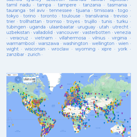
tamil nadu
·
tampa
·
tampere
·
tanzania
·
tasmania
·
tauranga
·
tel aviv
·
tennessee
·
tijuana
·
timisoara
·
togo
·
tokyo
·
torino
·
toronto
·
toulouse
·
transilvania
·
treviso
·
trier
·
trollhattan
·
tromso
·
troyes
·
trujillo
·
tunis
·
turku
·
tübingen
·
uganda
·
ulaanbaatar
·
uruguay
·
utah
·
utrecht
·
uzbekistan
·
valladolid
·
vancouver
·
vasterbotten
·
venezia
·
veracruz
·
vietnam
·
villahermosa
·
vilnius
·
virginia
·
warrnambool
·
warszawa
·
washington
·
wellington
·
wien
·
wight
·
wisconsin
·
wroclaw
·
wyoming
·
xipre
·
york
·
zanzibar
·
zurich
·