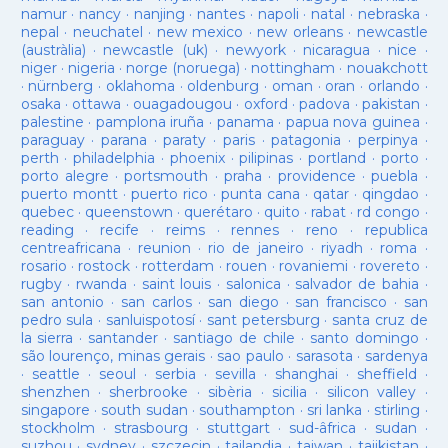
namur
·
nancy
·
nanjing
·
nantes
·
napoli
·
natal
·
nebraska
·
nepal
·
neuchatel
·
new mexico
·
new orleans
·
newcastle
(austràlia)
·
newcastle (uk)
·
newyork
·
nicaragua
·
nice
·
niger
·
nigeria
·
norge (noruega)
·
nottingham
·
nouakchott
·
nürnberg
·
oklahoma
·
oldenburg
·
oman
·
oran
·
orlando
·
osaka
·
ottawa
·
ouagadougou
·
oxford
·
padova
·
pakistan
·
palestine
·
pamplona iruña
·
panama
·
papua nova guinea
·
paraguay
·
parana
·
paraty
·
paris
·
patagonia
·
perpinya
·
perth
·
philadelphia
·
phoenix
·
pilipinas
·
portland
·
porto
·
porto alegre
·
portsmouth
·
praha
·
providence
·
puebla
·
puerto montt
·
puerto rico
·
punta cana
·
qatar
·
qingdao
·
quebec
·
queenstown
·
querétaro
·
quito
·
rabat
·
rd congo
·
reading
·
recife
·
reims
·
rennes
·
reno
·
republica
centreafricana
·
reunion
·
rio de janeiro
·
riyadh
·
roma
·
rosario
·
rostock
·
rotterdam
·
rouen
·
rovaniemi
·
rovereto
·
rugby
·
rwanda
·
saint louis
·
salonica
·
salvador de bahia
·
san antonio
·
san carlos
·
san diego
·
san francisco
·
san
pedro sula
·
sanluispotosí
·
sant petersburg
·
santa cruz de
la sierra
·
santander
·
santiago de chile
·
santo domingo
·
são lourenço, minas gerais
·
sao paulo
·
sarasota
·
sardenya
·
seattle
·
seoul
·
serbia
·
sevilla
·
shanghai
·
sheffield
·
shenzhen
·
sherbrooke
·
sibèria
·
sicilia
·
silicon valley
·
singapore
·
south sudan
·
southampton
·
sri lanka
·
stirling
·
stockholm
·
strasbourg
·
stuttgart
·
sud-âfrica
·
sudan
·
suzhou
·
sydney
·
szczecin
·
tailandia
·
taiwan
·
tajikistan
·