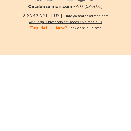
Catalansalmon.com
-
4
.0 [
02·2025
]
216.73.217.21 - [ US ] -
info@catalansalmon.com
Avís legal / Protecció de Dades / Normes d'ús
T'agrada la iniciativa?
Convida'ns a un café