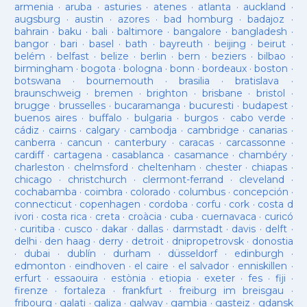
armenia
·
aruba
·
asturies
·
atenes
·
atlanta
·
auckland
·
augsburg
·
austin
·
azores
·
bad homburg
·
badajoz
·
bahrain
·
baku
·
bali
·
baltimore
·
bangalore
·
bangladesh
·
bangor
·
bari
·
basel
·
bath
·
bayreuth
·
beijing
·
beirut
·
belém
·
belfast
·
belize
·
berlin
·
bern
·
beziers
·
bilbao
·
birmingham
·
bogota
·
bologna
·
bonn
·
bordeaux
·
boston
·
botswana
·
bournemouth
·
brasilia
·
bratislava
·
braunschweig
·
bremen
·
brighton
·
brisbane
·
bristol
·
brugge
·
brusselles
·
bucaramanga
·
bucuresti
·
budapest
·
buenos aires
·
buffalo
·
bulgaria
·
burgos
·
cabo verde
·
cádiz
·
cairns
·
calgary
·
cambodja
·
cambridge
·
canarias
·
canberra
·
cancun
·
canterbury
·
caracas
·
carcassonne
·
cardiff
·
cartagena
·
casablanca
·
casamance
·
chambéry
·
charleston
·
chelmsford
·
cheltenham
·
chester
·
chiapas
·
chicago
·
christchurch
·
clermont-ferrand
·
cleveland
·
cochabamba
·
coimbra
·
colorado
·
columbus
·
concepción
·
connecticut
·
copenhagen
·
cordoba
·
corfu
·
cork
·
costa d
ivori
·
costa rica
·
creta
·
croàcia
·
cuba
·
cuernavaca
·
curicó
·
curitiba
·
cusco
·
dakar
·
dallas
·
darmstadt
·
davis
·
delft
·
delhi
·
den haag
·
derry
·
detroit
·
dnipropetrovsk
·
donostia
·
dubai
·
dublín
·
durham
·
düsseldorf
·
edinburgh
·
edmonton
·
eindhoven
·
el caire
·
el salvador
·
enniskillen
·
erfurt
·
essaouira
·
estònia
·
etiopia
·
exeter
·
fes
·
fiji
·
firenze
·
fortaleza
·
frankfurt
·
freiburg im breisgau
·
fribourg
·
galati
·
galiza
·
galway
·
gambia
·
gasteiz
·
gdansk