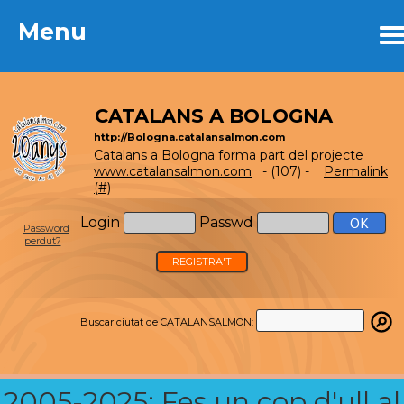
Menu
Menu
CATALANS A BOLOGNA
http://Bologna.catalansalmon.com
Catalans a Bologna forma part del projecte
www.catalansalmon.com
- (107) -
Permalink
(#)
Login
Passwd
Password
perdut?
REGISTRA'T
Buscar ciutat de CATALANSALMON:
2005-2025: Fes un cop d'ull al