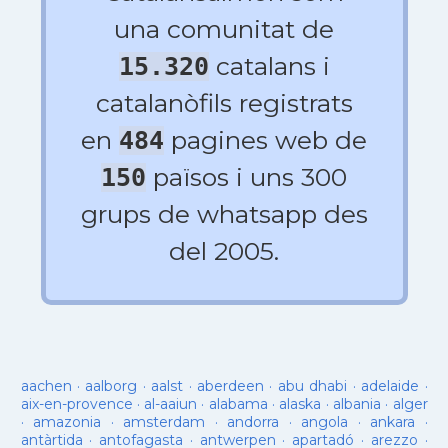
una comunitat de
catalans i
15.320
catalanòfils registrats
en
pagines web de
484
països i uns 300
150
grups de whatsapp des
del 2005.
aachen
·
aalborg
·
aalst
·
aberdeen
·
abu dhabi
·
adelaide
·
aix-en-provence
·
al-aaiun
·
alabama
·
alaska
·
albania
·
alger
·
amazonia
·
amsterdam
·
andorra
·
angola
·
ankara
·
antàrtida
·
antofagasta
·
antwerpen
·
apartadó
·
arezzo
·