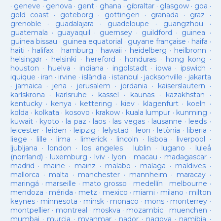
·
geneve
·
genova
·
gent
·
ghana
·
gibraltar
·
glasgow
·
goa
·
gold coast
·
goteborg
·
gottingen
·
granada
·
graz
·
grenoble
·
guadalajara
·
guadeloupe
·
guangzhou
·
guatemala
·
guayaquil
·
guernsey
·
guildford
·
guinea
·
guinea bissau
·
guinea equatorial
·
guyane française
·
haifa
·
haiti
·
halifax
·
hamburg
·
hawaii
·
heidelberg
·
heilbronn
·
helsingør
·
helsinki
·
hereford
·
honduras
·
hong kong
·
houston
·
huelva
·
indiana
·
ingolstadt
·
iowa
·
ipswich
·
iquique
·
iran
·
irvine
·
islàndia
·
istanbul
·
jacksonville
·
jakarta
·
jamaica
·
jena
·
jerusalem
·
jordania
·
kaiserslautern
·
karlskrona
·
karlsruhe
·
kassel
·
kaunas
·
kazakhstan
·
kentucky
·
kenya
·
kettering
·
kiev
·
klagenfurt
·
koeln
·
kolda
·
kolkata
·
kosovo
·
krakow
·
kuala lumpur
·
kunming
·
kuwait
·
kyoto
·
la paz
·
laos
·
las vegas
·
lausanne
·
leeds
·
leicester
·
leiden
·
leipzig
·
lelystad
·
leon
·
letònia
·
liberia
·
liege
·
lille
·
lima
·
limerick
·
lincoln
·
lisboa
·
liverpool
·
ljubljana
·
london
·
los angeles
·
lublin
·
lugano
·
luleå
(norrland)
·
luxemburg
·
lviv
·
lyon
·
macau
·
madagascar
·
madrid
·
maine
·
mainz
·
malabo
·
malaga
·
maldives
·
mallorca
·
malta
·
manchester
·
mannheim
·
maracay
·
maringá
·
marseille
·
mato grosso
·
medellín
·
melbourne
·
mendoza
·
mérida
·
metz
·
mexico
·
miami
·
milano
·
milton
keynes
·
minnesota
·
minsk
·
monaco
·
mons
·
monterrey
·
montpellier
·
montreal
·
moskva
·
mozambic
·
muenchen
·
mumbai
·
murcia
·
myanmar
·
nador
·
nagoya
·
namibia
·