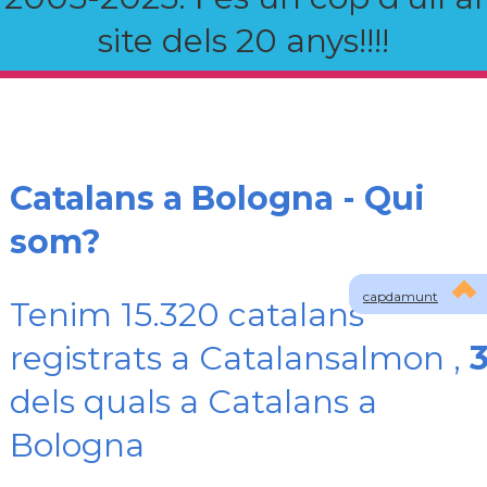
site dels 20 anys!!!!
Catalans a Bologna - Qui
som?
capdamunt
Tenim 15.320 catalans
registrats a Catalansalmon ,
3
dels quals a Catalans a
Bologna