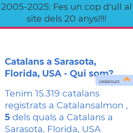
2005-2025: Fes un cop d'ull al
site dels 20 anys!!!!
Catalans a Sarasota,
Florida, USA - Qui som?
capdamunt
Tenim 15.319 catalans
registrats a Catalansalmon ,
5
dels quals a Catalans a
Sarasota, Florida, USA