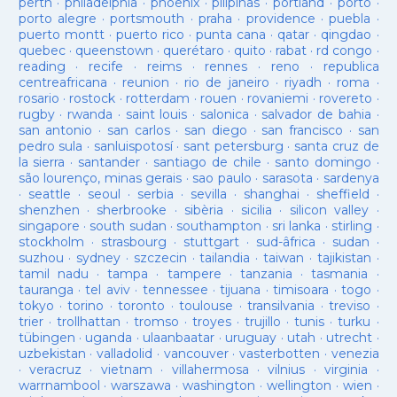
perth
·
philadelphia
·
phoenix
·
pilipinas
·
portland
·
porto
·
porto alegre
·
portsmouth
·
praha
·
providence
·
puebla
·
puerto montt
·
puerto rico
·
punta cana
·
qatar
·
qingdao
·
quebec
·
queenstown
·
querétaro
·
quito
·
rabat
·
rd congo
·
reading
·
recife
·
reims
·
rennes
·
reno
·
republica
centreafricana
·
reunion
·
rio de janeiro
·
riyadh
·
roma
·
rosario
·
rostock
·
rotterdam
·
rouen
·
rovaniemi
·
rovereto
·
rugby
·
rwanda
·
saint louis
·
salonica
·
salvador de bahia
·
san antonio
·
san carlos
·
san diego
·
san francisco
·
san
pedro sula
·
sanluispotosí
·
sant petersburg
·
santa cruz de
la sierra
·
santander
·
santiago de chile
·
santo domingo
·
são lourenço, minas gerais
·
sao paulo
·
sarasota
·
sardenya
·
seattle
·
seoul
·
serbia
·
sevilla
·
shanghai
·
sheffield
·
shenzhen
·
sherbrooke
·
sibèria
·
sicilia
·
silicon valley
·
singapore
·
south sudan
·
southampton
·
sri lanka
·
stirling
·
stockholm
·
strasbourg
·
stuttgart
·
sud-âfrica
·
sudan
·
suzhou
·
sydney
·
szczecin
·
tailandia
·
taiwan
·
tajikistan
·
tamil nadu
·
tampa
·
tampere
·
tanzania
·
tasmania
·
tauranga
·
tel aviv
·
tennessee
·
tijuana
·
timisoara
·
togo
·
tokyo
·
torino
·
toronto
·
toulouse
·
transilvania
·
treviso
·
trier
·
trollhattan
·
tromso
·
troyes
·
trujillo
·
tunis
·
turku
·
tübingen
·
uganda
·
ulaanbaatar
·
uruguay
·
utah
·
utrecht
·
uzbekistan
·
valladolid
·
vancouver
·
vasterbotten
·
venezia
·
veracruz
·
vietnam
·
villahermosa
·
vilnius
·
virginia
·
warrnambool
·
warszawa
·
washington
·
wellington
·
wien
·