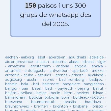
països i uns 300
150
grups de whatsapp des
del 2005.
aachen
·
aalborg
·
aalst
·
aberdeen
·
abu dhabi
·
adelaide
·
aix-en-provence
·
al-aaiun
·
alabama
·
alaska
·
albania
·
alger
·
amazonia
·
amsterdam
·
andorra
·
angola
·
ankara
·
antàrtida
·
antofagasta
·
antwerpen
·
apartadó
·
arezzo
·
armenia
·
aruba
·
asturies
·
atenes
·
atlanta
·
auckland
·
augsburg
·
austin
·
azores
·
bad homburg
·
badajoz
·
bahrain
·
baku
·
bali
·
baltimore
·
bangalore
·
bangladesh
·
bangor
·
bari
·
basel
·
bath
·
bayreuth
·
beijing
·
beirut
·
belém
·
belfast
·
belize
·
berlin
·
bern
·
beziers
·
bilbao
·
birmingham
·
bogota
·
bologna
·
bonn
·
bordeaux
·
boston
·
botswana
·
bournemouth
·
brasilia
·
bratislava
·
braunschweig
·
bremen
·
brighton
·
brisbane
·
bristol
·
brugge
·
brusselles
·
bucaramanga
·
bucuresti
·
budapest
·