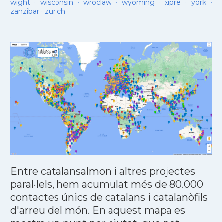
wight
·
wisconsin
·
wroclaw
·
wyoming
·
xipre
·
york
·
zanzibar
·
zurich
·
Entre catalansalmon i altres projectes
paral·lels, hem acumulat més de 80.000
contactes únics de catalans i catalanòfils
d'arreu del món. En aquest mapa es