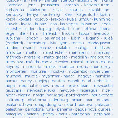
iquique
·
iran
·
irvine
·
islàndia
·
istanbul
·
jacksonville
·
jakarta
·
jamaica
·
jena
·
jerusalem
·
jordania
·
kaiserslautern
·
karlskrona
·
karlsruhe
·
kassel
·
kaunas
·
kazakhstan
·
kentucky
·
kenya
·
kettering
·
kiev
·
klagenfurt
·
koeln
·
kolda
·
kolkata
·
kosovo
·
krakow
·
kuala lumpur
·
kunming
·
kuwait
·
kyoto
·
la paz
·
laos
·
las vegas
·
lausanne
·
leeds
·
leicester
·
leiden
·
leipzig
·
lelystad
·
leon
·
letònia
·
liberia
·
liege
·
lille
·
lima
·
limerick
·
lincoln
·
lisboa
·
liverpool
·
ljubljana
·
london
·
los angeles
·
lublin
·
lugano
·
luleå
(norrland)
·
luxemburg
·
lviv
·
lyon
·
macau
·
madagascar
·
madrid
·
maine
·
mainz
·
malabo
·
malaga
·
maldives
·
mallorca
·
malta
·
manchester
·
mannheim
·
maracay
·
maringá
·
marseille
·
mato grosso
·
medellín
·
melbourne
·
mendoza
·
mérida
·
metz
·
mexico
·
miami
·
milano
·
milton
keynes
·
minnesota
·
minsk
·
monaco
·
mons
·
monterrey
·
montpellier
·
montreal
·
moskva
·
mozambic
·
muenchen
·
mumbai
·
murcia
·
myanmar
·
nador
·
nagoya
·
namibia
·
namur
·
nancy
·
nanjing
·
nantes
·
napoli
·
natal
·
nebraska
·
nepal
·
neuchatel
·
new mexico
·
new orleans
·
newcastle
(austràlia)
·
newcastle (uk)
·
newyork
·
nicaragua
·
nice
·
niger
·
nigeria
·
norge (noruega)
·
nottingham
·
nouakchott
·
nürnberg
·
oklahoma
·
oldenburg
·
oman
·
oran
·
orlando
·
osaka
·
ottawa
·
ouagadougou
·
oxford
·
padova
·
pakistan
·
palestine
·
pamplona iruña
·
panama
·
papua nova guinea
·
paraguay
·
parana
·
paraty
·
paris
·
patagonia
·
perpinya
·