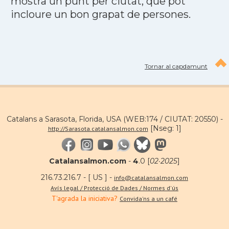
mostra un punt per ciutat, que pot
incloure un bon grapat de persones.
Tornar al capdamunt
Catalans a Sarasota, Florida, USA (WEB:174 / CIUTAT: 20550) -
[Nseg: 1]
http://Sarasota.catalansalmon.com
Catalansalmon.com
-
4
.0 [
02·2025
]
216.73.216.7 - [ US ] -
info@catalansalmon.com
Avís legal / Protecció de Dades / Normes d'ús
T'agrada la iniciativa?
Convida'ns a un café