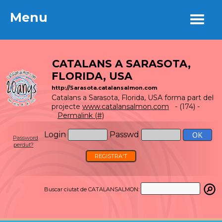
Menu
Menu
CATALANS A SARASOTA,
FLORIDA, USA
http://Sarasota.catalansalmon.com
Catalans a Sarasota, Florida, USA forma part del
projecte
www.catalansalmon.com
- (174) -
Permalink (#)
Login
Passwd
Password
perdut?
REGISTRA'T
Buscar ciutat de CATALANSALMON: