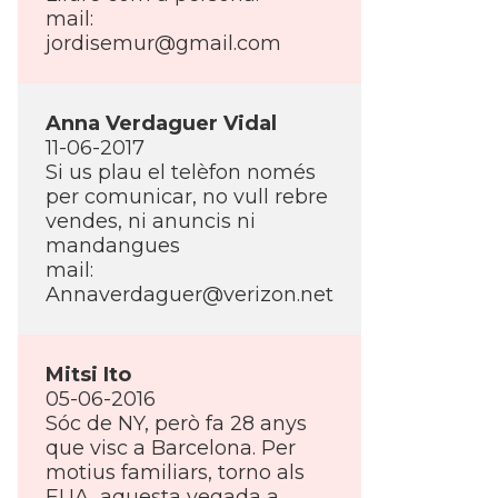
mail:
jordisemur@gmail.com
Anna Verdaguer Vidal
11-06-2017
Si us plau el telèfon només
per comunicar, no vull rebre
vendes, ni anuncis ni
mandangues
mail:
Annaverdaguer@verizon.net
Mitsi Ito
05-06-2016
Sóc de NY, però fa 28 anys
que visc a Barcelona. Per
motius familiars, torno als
EUA, aquesta vegada a