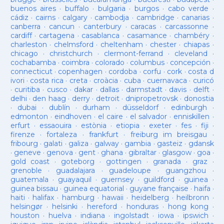
buenos aires
·
buffalo
·
bulgaria
·
burgos
·
cabo verde
·
cádiz
·
cairns
·
calgary
·
cambodja
·
cambridge
·
canarias
·
canberra
·
cancun
·
canterbury
·
caracas
·
carcassonne
·
cardiff
·
cartagena
·
casablanca
·
casamance
·
chambéry
·
charleston
·
chelmsford
·
cheltenham
·
chester
·
chiapas
·
chicago
·
christchurch
·
clermont-ferrand
·
cleveland
·
cochabamba
·
coimbra
·
colorado
·
columbus
·
concepción
·
connecticut
·
copenhagen
·
cordoba
·
corfu
·
cork
·
costa d
ivori
·
costa rica
·
creta
·
croàcia
·
cuba
·
cuernavaca
·
curicó
·
curitiba
·
cusco
·
dakar
·
dallas
·
darmstadt
·
davis
·
delft
·
delhi
·
den haag
·
derry
·
detroit
·
dnipropetrovsk
·
donostia
·
dubai
·
dublín
·
durham
·
düsseldorf
·
edinburgh
·
edmonton
·
eindhoven
·
el caire
·
el salvador
·
enniskillen
·
erfurt
·
essaouira
·
estònia
·
etiopia
·
exeter
·
fes
·
fiji
·
firenze
·
fortaleza
·
frankfurt
·
freiburg im breisgau
·
fribourg
·
galati
·
galiza
·
galway
·
gambia
·
gasteiz
·
gdansk
·
geneve
·
genova
·
gent
·
ghana
·
gibraltar
·
glasgow
·
goa
·
gold coast
·
goteborg
·
gottingen
·
granada
·
graz
·
grenoble
·
guadalajara
·
guadeloupe
·
guangzhou
·
guatemala
·
guayaquil
·
guernsey
·
guildford
·
guinea
·
guinea bissau
·
guinea equatorial
·
guyane française
·
haifa
·
haiti
·
halifax
·
hamburg
·
hawaii
·
heidelberg
·
heilbronn
·
helsingør
·
helsinki
·
hereford
·
honduras
·
hong kong
·
houston
·
huelva
·
indiana
·
ingolstadt
·
iowa
·
ipswich
·