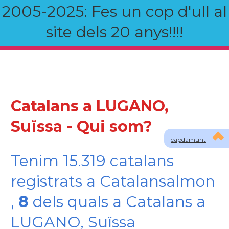
2005-2025: Fes un cop d'ull al
site dels 20 anys!!!!
Catalans a LUGANO,
Suïssa - Qui som?
capdamunt
Tenim 15.319 catalans
registrats a Catalansalmon
,
8
dels quals a Catalans a
LUGANO, Suïssa