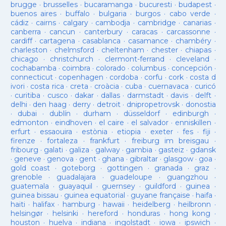
brugge
·
brusselles
·
bucaramanga
·
bucuresti
·
budapest
·
buenos aires
·
buffalo
·
bulgaria
·
burgos
·
cabo verde
·
cádiz
·
cairns
·
calgary
·
cambodja
·
cambridge
·
canarias
·
canberra
·
cancun
·
canterbury
·
caracas
·
carcassonne
·
cardiff
·
cartagena
·
casablanca
·
casamance
·
chambéry
·
charleston
·
chelmsford
·
cheltenham
·
chester
·
chiapas
·
chicago
·
christchurch
·
clermont-ferrand
·
cleveland
·
cochabamba
·
coimbra
·
colorado
·
columbus
·
concepción
·
connecticut
·
copenhagen
·
cordoba
·
corfu
·
cork
·
costa d
ivori
·
costa rica
·
creta
·
croàcia
·
cuba
·
cuernavaca
·
curicó
·
curitiba
·
cusco
·
dakar
·
dallas
·
darmstadt
·
davis
·
delft
·
delhi
·
den haag
·
derry
·
detroit
·
dnipropetrovsk
·
donostia
·
dubai
·
dublín
·
durham
·
düsseldorf
·
edinburgh
·
edmonton
·
eindhoven
·
el caire
·
el salvador
·
enniskillen
·
erfurt
·
essaouira
·
estònia
·
etiopia
·
exeter
·
fes
·
fiji
·
firenze
·
fortaleza
·
frankfurt
·
freiburg im breisgau
·
fribourg
·
galati
·
galiza
·
galway
·
gambia
·
gasteiz
·
gdansk
·
geneve
·
genova
·
gent
·
ghana
·
gibraltar
·
glasgow
·
goa
·
gold coast
·
goteborg
·
gottingen
·
granada
·
graz
·
grenoble
·
guadalajara
·
guadeloupe
·
guangzhou
·
guatemala
·
guayaquil
·
guernsey
·
guildford
·
guinea
·
guinea bissau
·
guinea equatorial
·
guyane française
·
haifa
·
haiti
·
halifax
·
hamburg
·
hawaii
·
heidelberg
·
heilbronn
·
helsingør
·
helsinki
·
hereford
·
honduras
·
hong kong
·
houston
·
huelva
·
indiana
·
ingolstadt
·
iowa
·
ipswich
·