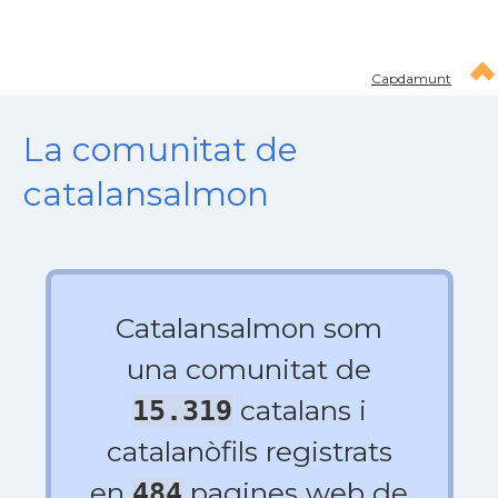
Capdamunt
La comunitat de
catalansalmon
Catalansalmon som
una comunitat de
catalans i
15.319
catalanòfils registrats
en
pagines web de
484