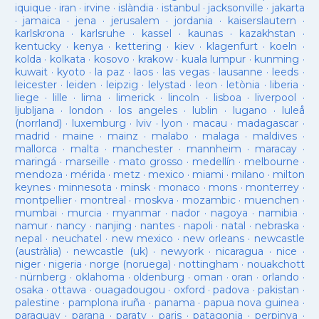
iquique
·
iran
·
irvine
·
islàndia
·
istanbul
·
jacksonville
·
jakarta
·
jamaica
·
jena
·
jerusalem
·
jordania
·
kaiserslautern
·
karlskrona
·
karlsruhe
·
kassel
·
kaunas
·
kazakhstan
·
kentucky
·
kenya
·
kettering
·
kiev
·
klagenfurt
·
koeln
·
kolda
·
kolkata
·
kosovo
·
krakow
·
kuala lumpur
·
kunming
·
kuwait
·
kyoto
·
la paz
·
laos
·
las vegas
·
lausanne
·
leeds
·
leicester
·
leiden
·
leipzig
·
lelystad
·
leon
·
letònia
·
liberia
·
liege
·
lille
·
lima
·
limerick
·
lincoln
·
lisboa
·
liverpool
·
ljubljana
·
london
·
los angeles
·
lublin
·
lugano
·
luleå
(norrland)
·
luxemburg
·
lviv
·
lyon
·
macau
·
madagascar
·
madrid
·
maine
·
mainz
·
malabo
·
malaga
·
maldives
·
mallorca
·
malta
·
manchester
·
mannheim
·
maracay
·
maringá
·
marseille
·
mato grosso
·
medellín
·
melbourne
·
mendoza
·
mérida
·
metz
·
mexico
·
miami
·
milano
·
milton
keynes
·
minnesota
·
minsk
·
monaco
·
mons
·
monterrey
·
montpellier
·
montreal
·
moskva
·
mozambic
·
muenchen
·
mumbai
·
murcia
·
myanmar
·
nador
·
nagoya
·
namibia
·
namur
·
nancy
·
nanjing
·
nantes
·
napoli
·
natal
·
nebraska
·
nepal
·
neuchatel
·
new mexico
·
new orleans
·
newcastle
(austràlia)
·
newcastle (uk)
·
newyork
·
nicaragua
·
nice
·
niger
·
nigeria
·
norge (noruega)
·
nottingham
·
nouakchott
·
nürnberg
·
oklahoma
·
oldenburg
·
oman
·
oran
·
orlando
·
osaka
·
ottawa
·
ouagadougou
·
oxford
·
padova
·
pakistan
·
palestine
·
pamplona iruña
·
panama
·
papua nova guinea
·
paraguay
·
parana
·
paraty
·
paris
·
patagonia
·
perpinya
·