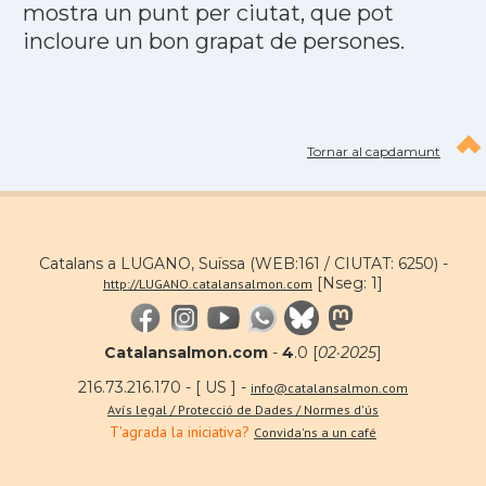
mostra un punt per ciutat, que pot
incloure un bon grapat de persones.
Tornar al capdamunt
Catalans a LUGANO, Suïssa (WEB:161 / CIUTAT: 6250) -
[Nseg: 1]
http://LUGANO.catalansalmon.com
Catalansalmon.com
-
4
.0 [
02·2025
]
216.73.216.170 - [ US ] -
info@catalansalmon.com
Avís legal / Protecció de Dades / Normes d'ús
T'agrada la iniciativa?
Convida'ns a un café