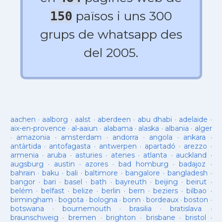
països i uns 300
150
grups de whatsapp des
del 2005.
aachen
·
aalborg
·
aalst
·
aberdeen
·
abu dhabi
·
adelaide
·
aix-en-provence
·
al-aaiun
·
alabama
·
alaska
·
albania
·
alger
·
amazonia
·
amsterdam
·
andorra
·
angola
·
ankara
·
antàrtida
·
antofagasta
·
antwerpen
·
apartadó
·
arezzo
·
armenia
·
aruba
·
asturies
·
atenes
·
atlanta
·
auckland
·
augsburg
·
austin
·
azores
·
bad homburg
·
badajoz
·
bahrain
·
baku
·
bali
·
baltimore
·
bangalore
·
bangladesh
·
bangor
·
bari
·
basel
·
bath
·
bayreuth
·
beijing
·
beirut
·
belém
·
belfast
·
belize
·
berlin
·
bern
·
beziers
·
bilbao
·
birmingham
·
bogota
·
bologna
·
bonn
·
bordeaux
·
boston
·
botswana
·
bournemouth
·
brasilia
·
bratislava
·
braunschweig
·
bremen
·
brighton
·
brisbane
·
bristol
·