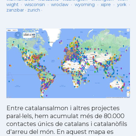
wight
·
wisconsin
·
wroclaw
·
wyoming
·
xipre
·
york
·
zanzibar
·
zurich
·
Entre catalansalmon i altres projectes
paral·lels, hem acumulat més de 80.000
contactes únics de catalans i catalanòfils
d'arreu del món. En aquest mapa es