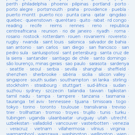
perth
·
philadelphia
·
phoenix
·
pilipinas
·
portland
·
porto
·
porto alegre
·
portsmouth
·
praha
·
providence
·
puebla
·
puerto montt
·
puerto rico
·
punta cana
·
qatar
·
qingdao
·
quebec
·
queenstown
·
querétaro
·
quito
·
rabat
·
rd congo
·
reading
·
recife
·
reims
·
rennes
·
reno
·
republica
centreafricana
·
reunion
·
rio de janeiro
·
riyadh
·
roma
·
rosario
·
rostock
·
rotterdam
·
rouen
·
rovaniemi
·
rovereto
·
rugby
·
rwanda
·
saint louis
·
salonica
·
salvador de bahia
·
san antonio
·
san carlos
·
san diego
·
san francisco
·
san
pedro sula
·
sanluispotosí
·
sant petersburg
·
santa cruz de
la sierra
·
santander
·
santiago de chile
·
santo domingo
·
são lourenço, minas gerais
·
sao paulo
·
sarasota
·
sardenya
·
seattle
·
seoul
·
serbia
·
sevilla
·
shanghai
·
sheffield
·
shenzhen
·
sherbrooke
·
sibèria
·
sicilia
·
silicon valley
·
singapore
·
south sudan
·
southampton
·
sri lanka
·
stirling
·
stockholm
·
strasbourg
·
stuttgart
·
sud-âfrica
·
sudan
·
suzhou
·
sydney
·
szczecin
·
tailandia
·
taiwan
·
tajikistan
·
tamil nadu
·
tampa
·
tampere
·
tanzania
·
tasmania
·
tauranga
·
tel aviv
·
tennessee
·
tijuana
·
timisoara
·
togo
·
tokyo
·
torino
·
toronto
·
toulouse
·
transilvania
·
treviso
·
trier
·
trollhattan
·
tromso
·
troyes
·
trujillo
·
tunis
·
turku
·
tübingen
·
uganda
·
ulaanbaatar
·
uruguay
·
utah
·
utrecht
·
uzbekistan
·
valladolid
·
vancouver
·
vasterbotten
·
venezia
·
veracruz
·
vietnam
·
villahermosa
·
vilnius
·
virginia
·
warrnambool
·
warszawa
·
washington
·
wellington
·
wien
·