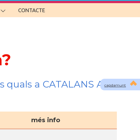
CONTACTE
m?
s quals a CATALANS A
capdamunt
més info