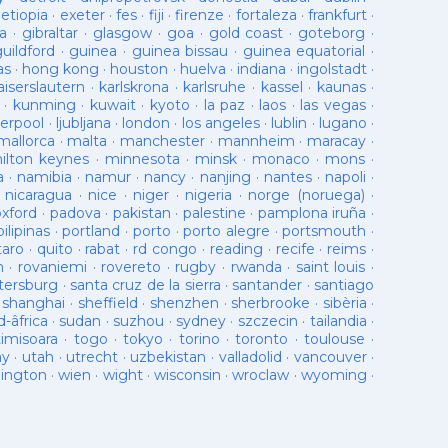
·
etiopia
·
exeter
·
fes
·
fiji
·
firenze
·
fortaleza
·
frankfurt
·
a
·
gibraltar
·
glasgow
·
goa
·
gold coast
·
goteborg
·
guildford
·
guinea
·
guinea bissau
·
guinea equatorial
·
as
·
hong kong
·
houston
·
huelva
·
indiana
·
ingolstadt
·
aiserslautern
·
karlskrona
·
karlsruhe
·
kassel
·
kaunas
·
·
kunming
·
kuwait
·
kyoto
·
la paz
·
laos
·
las vegas
·
verpool
·
ljubljana
·
london
·
los angeles
·
lublin
·
lugano
·
mallorca
·
malta
·
manchester
·
mannheim
·
maracay
·
ilton keynes
·
minnesota
·
minsk
·
monaco
·
mons
·
a
·
namibia
·
namur
·
nancy
·
nanjing
·
nantes
·
napoli
·
·
nicaragua
·
nice
·
niger
·
nigeria
·
norge (noruega)
·
oxford
·
padova
·
pakistan
·
palestine
·
pamplona iruña
·
pilipinas
·
portland
·
porto
·
porto alegre
·
portsmouth
·
taro
·
quito
·
rabat
·
rd congo
·
reading
·
recife
·
reims
·
n
·
rovaniemi
·
rovereto
·
rugby
·
rwanda
·
saint louis
·
tersburg
·
santa cruz de la sierra
·
santander
·
santiago
·
shanghai
·
sheffield
·
shenzhen
·
sherbrooke
·
sibèria
·
d-âfrica
·
sudan
·
suzhou
·
sydney
·
szczecin
·
tailandia
·
timisoara
·
togo
·
tokyo
·
torino
·
toronto
·
toulouse
·
ay
·
utah
·
utrecht
·
uzbekistan
·
valladolid
·
vancouver
·
lington
·
wien
·
wight
·
wisconsin
·
wroclaw
·
wyoming
·