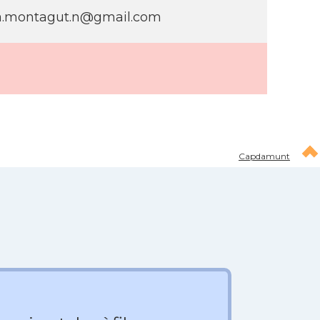
a.montagut.n@gmail.com
Capdamunt