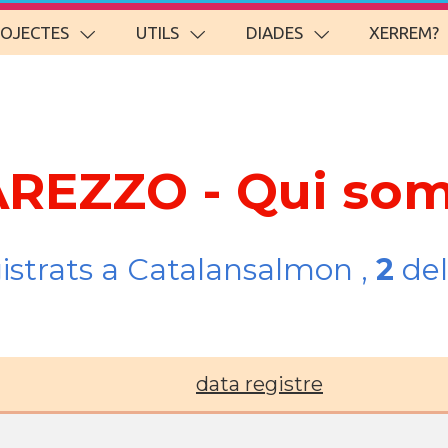
ROJECTES
UTILS
DIADES
XERREM?
REZZO - Qui so
gistrats a Catalansalmon ,
2
del
data registre