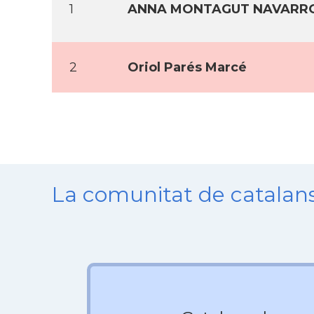
1
ANNA MONTAGUT NAVARR
2
Oriol Parés Marcé
La comunitat de catala