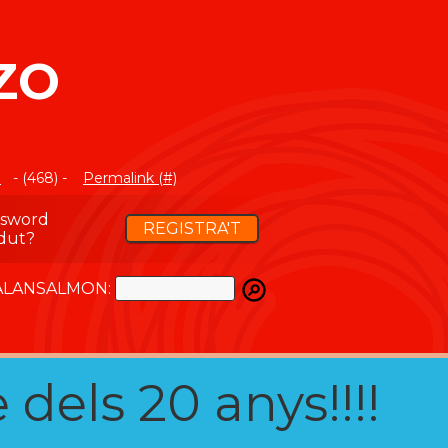
ZO
m
- (468) -
Permalink (#)
ssword
REGISTRA'T
dut?
ATALANSALMON:
 dels 20 anys!!!!