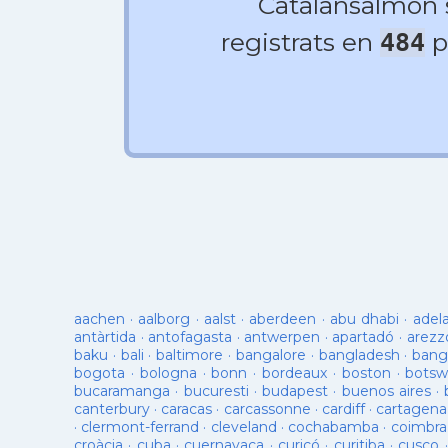
Catalansalmon
registrats en
p
484
aachen
·
aalborg
·
aalst
·
aberdeen
·
abu dhabi
·
adel
antàrtida
·
antofagasta
·
antwerpen
·
apartadó
·
arezz
baku
·
bali
·
baltimore
·
bangalore
·
bangladesh
·
bang
bogota
·
bologna
·
bonn
·
bordeaux
·
boston
·
botsw
bucaramanga
·
bucuresti
·
budapest
·
buenos aires
·
canterbury
·
caracas
·
carcassonne
·
cardiff
·
cartagena
·
clermont-ferrand
·
cleveland
·
cochabamba
·
coimbra
croàcia
·
cuba
·
cuernavaca
·
curicó
·
curitiba
·
cusco