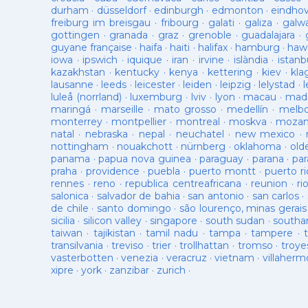
durham
·
düsseldorf
·
edinburgh
·
edmonton
·
eindho
freiburg im breisgau
·
fribourg
·
galati
·
galiza
·
galw
gottingen
·
granada
·
graz
·
grenoble
·
guadalajara
·
guyane française
·
haifa
·
haiti
·
halifax
·
hamburg
·
hawa
iowa
·
ipswich
·
iquique
·
iran
·
irvine
·
islàndia
·
istanb
kazakhstan
·
kentucky
·
kenya
·
kettering
·
kiev
·
kla
lausanne
·
leeds
·
leicester
·
leiden
·
leipzig
·
lelystad
·
luleå (norrland)
·
luxemburg
·
lviv
·
lyon
·
macau
·
mad
maringá
·
marseille
·
mato grosso
·
medellín
·
melb
monterrey
·
montpellier
·
montreal
·
moskva
·
mozam
natal
·
nebraska
·
nepal
·
neuchatel
·
new mexico
·
nottingham
·
nouakchott
·
nürnberg
·
oklahoma
·
old
panama
·
papua nova guinea
·
paraguay
·
parana
·
par
praha
·
providence
·
puebla
·
puerto montt
·
puerto ri
rennes
·
reno
·
republica centreafricana
·
reunion
·
ri
salonica
·
salvador de bahia
·
san antonio
·
san carlos
·
de chile
·
santo domingo
·
são lourenço, minas gerais
sicilia
·
silicon valley
·
singapore
·
south sudan
·
south
taiwan
·
tajikistan
·
tamil nadu
·
tampa
·
tampere
·
transilvania
·
treviso
·
trier
·
trollhattan
·
tromso
·
troye
vasterbotten
·
venezia
·
veracruz
·
vietnam
·
villaherm
xipre
·
york
·
zanzibar
·
zurich
·