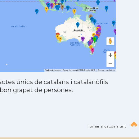
tes únics de catalans i catalanòfils
 bon grapat de persones.
Tornar al capdamunt