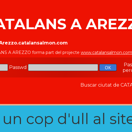
ATALANS A AREZ
//Arezzo.catalansalmon.com
NS A AREZZO forma part del projecte
www.catalansalmon.co
Pa
Passwd
per
Buscar ciutat de C
n cop d'ull al site