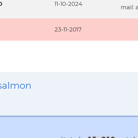
O
11-10-2024
mail:
23-11-2017
nsalmon