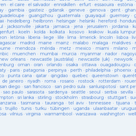
ven
·
el caire
·
el salvador
·
enniskillen
·
erfurt
·
essaouira
·
estònia
ay
·
gambia
·
gasteiz
·
gdansk
·
geneve
·
genova
·
gent
·
ghan
guadeloupe
·
guangzhou
·
guatemala
·
guayaquil
·
guernsey
·
ii
·
heidelberg
·
heilbronn
·
helsingør
·
helsinki
·
hereford
·
hondur
ul
·
jacksonville
·
jakarta
·
jamaica
·
jena
·
jerusalem
·
jordania
·
k
genfurt
·
koeln
·
kolda
·
kolkata
·
kosovo
·
krakow
·
kuala lumpur
leon
·
letònia
·
liberia
·
liege
·
lille
·
lima
·
limerick
·
lincoln
·
lisboa
·
li
agascar
·
madrid
·
maine
·
mainz
·
malabo
·
malaga
·
maldives
·
ourne
·
mendoza
·
mérida
·
metz
·
mexico
·
miami
·
milano
·
m
bic
·
muenchen
·
mumbai
·
murcia
·
myanmar
·
nador
·
nagoy
new orleans
·
newcastle (austràlia)
·
newcastle (uk)
·
newyork
enburg
·
oman
·
oran
·
orlando
·
osaka
·
ottawa
·
ouagadougou
·
aty
·
paris
·
patagonia
·
perpinya
·
perth
·
philadelphia
·
phoenix
·
co
·
punta cana
·
qatar
·
qingdao
·
quebec
·
queenstown
·
queré
o de janeiro
·
riyadh
·
roma
·
rosario
·
rostock
·
rotterdam
·
roue
san diego
·
san francisco
·
san pedro sula
·
sanluispotosí
·
sant pe
·
sao paulo
·
sarasota
·
sardenya
·
seattle
·
seoul
·
serbia
·
sevilla
ampton
·
sri lanka
·
stirling
·
stockholm
·
strasbourg
·
stuttgart
·
su
tanzania
·
tasmania
·
tauranga
·
tel aviv
·
tennessee
·
tijuana
·
s
·
trujillo
·
tunis
·
turku
·
tübingen
·
uganda
·
ulaanbaatar
·
urugu
osa
·
vilnius
·
virginia
·
warrnambool
·
warszawa
·
washington
·
wel