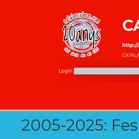
C
http:
CATALA
Login
2005-2025: Fes u