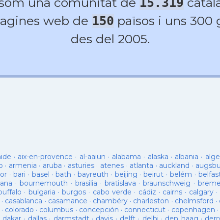
 som una comunitat de
catala
15.319
agines web de
països i uns 300
150
des del 2005.
aide
·
aix-en-provence
·
al-aaiun
·
alabama
·
alaska
·
albania
·
alge
o
·
armenia
·
aruba
·
asturies
·
atenes
·
atlanta
·
auckland
·
augsb
or
·
bari
·
basel
·
bath
·
bayreuth
·
beijing
·
beirut
·
belém
·
belfas
ana
·
bournemouth
·
brasilia
·
bratislava
·
braunschweig
·
brem
buffalo
·
bulgaria
·
burgos
·
cabo verde
·
cádiz
·
cairns
·
calgary
·
·
casablanca
·
casamance
·
chambéry
·
charleston
·
chelmsford
·
·
colorado
·
columbus
·
concepción
·
connecticut
·
copenhagen
·
dakar
·
dallas
·
darmstadt
·
davis
·
delft
·
delhi
·
den haag
·
derr