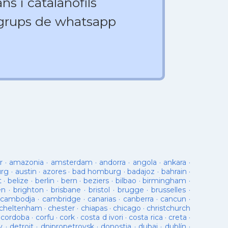
ns i catalanòfils
 grups de whatsapp
r
·
amazonia
·
amsterdam
·
andorra
·
angola
·
ankara
·
urg
·
austin
·
azores
·
bad homburg
·
badajoz
·
bahrain
·
t
·
belize
·
berlin
·
bern
·
beziers
·
bilbao
·
birmingham
·
en
·
brighton
·
brisbane
·
bristol
·
brugge
·
brusselles
·
cambodja
·
cambridge
·
canarias
·
canberra
·
cancun
·
cheltenham
·
chester
·
chiapas
·
chicago
·
christchurch
·
cordoba
·
corfu
·
cork
·
costa d ivori
·
costa rica
·
creta
·
y
·
detroit
·
dnipropetrovsk
·
donostia
·
dubai
·
dublín
·