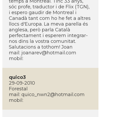
temps a Montreal. Tinc 33 anys,
sóc profe, traductor i de Flix (TGN),
i espero gaudir de Montreal i
Canadà tant com ho he fet a altres
llocs d'Europa. La meva parella és
anglesa, però parla Català
perfectament i esperem integrar-
nos dins la vostra comunitat.
Salutacions a tothom! Joan
mail:
joanarev@hotmail.com
mobil:
quico3
29-09-2010
Forestal
mail:
quico_nwn2@hotmail.com
mobil: