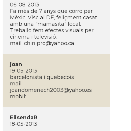
06-08-2013
Fa més de 7 anys que corro per
Mèxic. Visc al DF, feliçment casat
amb una "mamasita" local.
Treballo fent efectes visuals per
cinema i televisió.
mail:
chinipro@yahoo.ca
joan
19-05-2013
barcelonista i quebecois
mail:
joandomenech2003@yahoo.es
mobil:
ElisendaR
18-05-2013