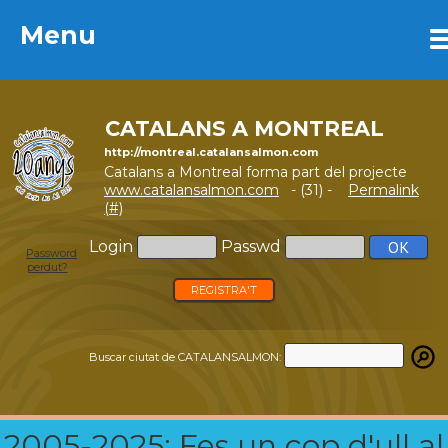
Menu
Menu
CATALANS A MONTREAL
http://montreal.catalansalmon.com
Catalans a Montreal forma part del projecte
www.catalansalmon.com
- (31) -
Permalink
(#)
Login
Passwd
Password
perdut?
REGISTRA'T
Buscar ciutat de CATALANSALMON:
2005-2025: Fes un cop d'ull al