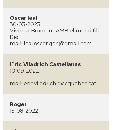
Oscar leal
30-03-2023
Vivim a Bromont AMB el menú fill
Biel
mail:
leal.oscar.gon@gmail.com
íˆric Viladrich Castellanas
10-09-2022
mail:
eric.viladrich@ccquebec.cat
Roger
15-08-2022