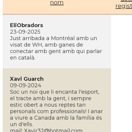
nom
regis
EliObradors
23-09-2025
Just arribada a Montréal amb un
visat de WH, amb ganes de
conectar amb gent amb qui parlar
en català.
Xavi Guarch
09-09-2024
Soc un noi que li encanta l'esport,
el tracte amb la gent, i sempre
estic obert a nous reptes tan
personals com professionals! I anar
a viure a Canada amb la famí­lia és
un d'ells.
mail:
Xavir32@hotmail.com