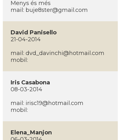
Menys és més
mail:
buje8ster@gmail.com
David Panisello
21-04-2014
mail:
dvd_davinchi@hotmail.com
mobil:
Iris Casabona
08-03-2014
mail:
irisc19@hotmail.com
mobil:
Elena_Manjon
06-03-2014