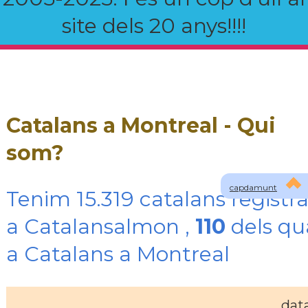
site dels 20 anys!!!!
Catalans a Montreal - Qui
som?
capdamunt
Tenim 15.319 catalans registra
a Catalansalmon ,
110
dels qu
a Catalans a Montreal
dat