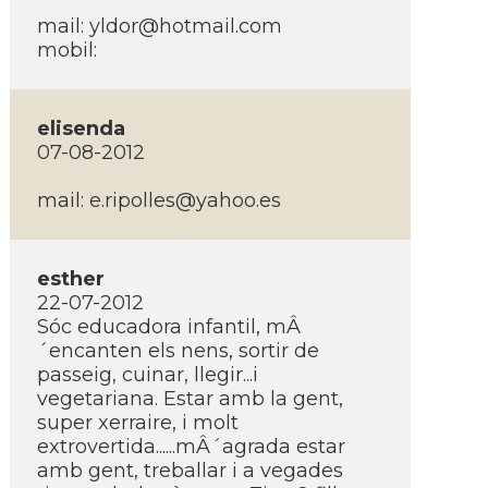
mail:
yldor@hotmail.com
mobil:
elisenda
07-08-2012
mail:
e.ripolles@yahoo.es
esther
22-07-2012
Sóc educadora infantil, mÂ
´encanten els nens, sortir de
passeig, cuinar, llegir...i
vegetariana. Estar amb la gent,
super xerraire, i molt
extrovertida......mÂ´agrada estar
amb gent, treballar i a vegades