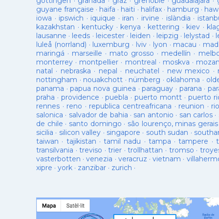
gottingen
·
granada
·
graz
·
grenoble
·
guadalajara
·
guyane française
·
haifa
·
haiti
·
halifax
·
hamburg
·
hawa
iowa
·
ipswich
·
iquique
·
iran
·
irvine
·
islàndia
·
istanb
kazakhstan
·
kentucky
·
kenya
·
kettering
·
kiev
·
kla
lausanne
·
leeds
·
leicester
·
leiden
·
leipzig
·
lelystad
·
luleå (norrland)
·
luxemburg
·
lviv
·
lyon
·
macau
·
mad
maringá
·
marseille
·
mato grosso
·
medellín
·
melb
monterrey
·
montpellier
·
montreal
·
moskva
·
mozam
natal
·
nebraska
·
nepal
·
neuchatel
·
new mexico
·
nottingham
·
nouakchott
·
nürnberg
·
oklahoma
·
old
panama
·
papua nova guinea
·
paraguay
·
parana
·
par
praha
·
providence
·
puebla
·
puerto montt
·
puerto ri
rennes
·
reno
·
republica centreafricana
·
reunion
·
ri
salonica
·
salvador de bahia
·
san antonio
·
san carlos
·
de chile
·
santo domingo
·
são lourenço, minas gerais
sicilia
·
silicon valley
·
singapore
·
south sudan
·
south
taiwan
·
tajikistan
·
tamil nadu
·
tampa
·
tampere
·
transilvania
·
treviso
·
trier
·
trollhattan
·
tromso
·
troye
vasterbotten
·
venezia
·
veracruz
·
vietnam
·
villaherm
xipre
·
york
·
zanzibar
·
zurich
·