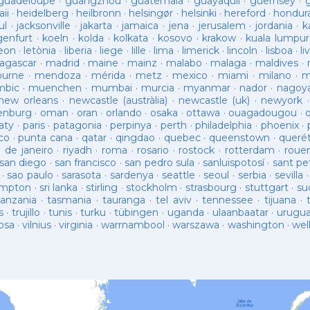
guadeloupe
·
guangzhou
·
guatemala
·
guayaquil
·
guernsey
·
ii
·
heidelberg
·
heilbronn
·
helsingør
·
helsinki
·
hereford
·
hondur
ul
·
jacksonville
·
jakarta
·
jamaica
·
jena
·
jerusalem
·
jordania
·
k
genfurt
·
koeln
·
kolda
·
kolkata
·
kosovo
·
krakow
·
kuala lumpur
leon
·
letònia
·
liberia
·
liege
·
lille
·
lima
·
limerick
·
lincoln
·
lisboa
·
li
agascar
·
madrid
·
maine
·
mainz
·
malabo
·
malaga
·
maldives
·
ourne
·
mendoza
·
mérida
·
metz
·
mexico
·
miami
·
milano
·
m
bic
·
muenchen
·
mumbai
·
murcia
·
myanmar
·
nador
·
nagoy
new orleans
·
newcastle (austràlia)
·
newcastle (uk)
·
newyork
enburg
·
oman
·
oran
·
orlando
·
osaka
·
ottawa
·
ouagadougou
·
aty
·
paris
·
patagonia
·
perpinya
·
perth
·
philadelphia
·
phoenix
·
co
·
punta cana
·
qatar
·
qingdao
·
quebec
·
queenstown
·
queré
o de janeiro
·
riyadh
·
roma
·
rosario
·
rostock
·
rotterdam
·
roue
san diego
·
san francisco
·
san pedro sula
·
sanluispotosí
·
sant pe
·
sao paulo
·
sarasota
·
sardenya
·
seattle
·
seoul
·
serbia
·
sevilla
ampton
·
sri lanka
·
stirling
·
stockholm
·
strasbourg
·
stuttgart
·
su
tanzania
·
tasmania
·
tauranga
·
tel aviv
·
tennessee
·
tijuana
·
s
·
trujillo
·
tunis
·
turku
·
tübingen
·
uganda
·
ulaanbaatar
·
urugu
osa
·
vilnius
·
virginia
·
warrnambool
·
warszawa
·
washington
·
wel