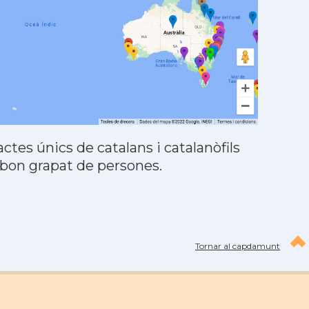
tes únics de catalans i catalanòfils
 bon grapat de persones.
Tornar al capdamunt