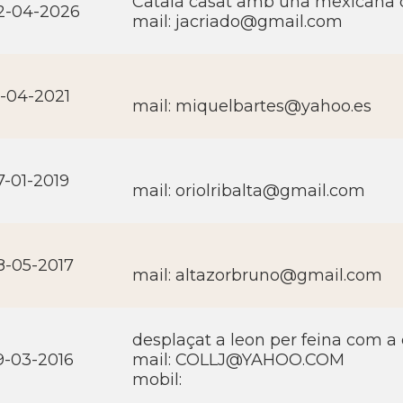
Català casat amb una mexicana qu
2-04-2026
mail:
jacriado@gmail.com
6-04-2021
mail:
miquelbartes@yahoo.es
7-01-2019
mail:
oriolribalta@gmail.com
8-05-2017
mail:
altazorbruno@gmail.com
desplaçat a leon per feina com 
9-03-2016
mail:
COLLJ@YAHOO.COM
mobil: