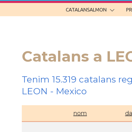
CATALANSALMON
P
Catalans a LE
Tenim 15.319 catalans re
LEON - Mexico
nom
da