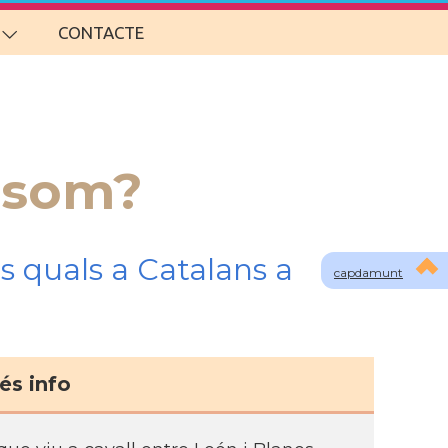
CONTACTE
i som?
s quals a Catalans a
capdamunt
és info