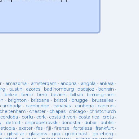
r
·
amazonia
·
amsterdam
·
andorra
·
angola
·
ankara
·
urg
·
austin
·
azores
·
bad homburg
·
badajoz
·
bahrain
·
t
·
belize
·
berlin
·
bern
·
beziers
·
bilbao
·
birmingham
·
en
·
brighton
·
brisbane
·
bristol
·
brugge
·
brusselles
·
cambodja
·
cambridge
·
canarias
·
canberra
·
cancun
·
cheltenham
·
chester
·
chiapas
·
chicago
·
christchurch
·
cordoba
·
corfu
·
cork
·
costa d ivori
·
costa rica
·
creta
·
y
·
detroit
·
dnipropetrovsk
·
donostia
·
dubai
·
dublín
·
·
etiopia
·
exeter
·
fes
·
fiji
·
firenze
·
fortaleza
·
frankfurt
·
a
·
gibraltar
·
glasgow
·
goa
·
gold coast
·
goteborg
·