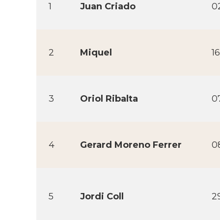
1
Juan Criado
0
2
Miquel
1
3
Oriol Ribalta
0
4
Gerard Moreno Ferrer
0
5
Jordi Coll
2