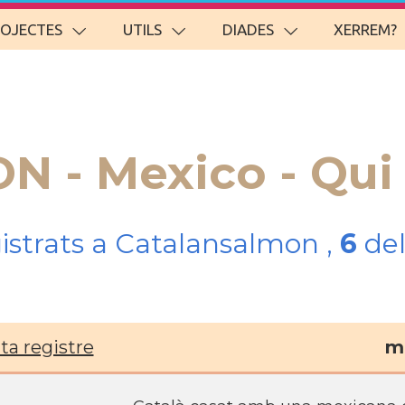
ROJECTES
UTILS
DIADES
XERREM?
ON - Mexico - Qu
gistrats a Catalansalmon ,
6
del
ta registre
m