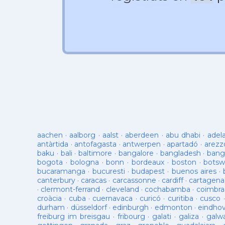
aachen
·
aalborg
·
aalst
·
aberdeen
·
abu dhabi
·
adel
antàrtida
·
antofagasta
·
antwerpen
·
apartadó
·
arezz
baku
·
bali
·
baltimore
·
bangalore
·
bangladesh
·
bang
bogota
·
bologna
·
bonn
·
bordeaux
·
boston
·
botsw
bucaramanga
·
bucuresti
·
budapest
·
buenos aires
·
canterbury
·
caracas
·
carcassonne
·
cardiff
·
cartagena
·
clermont-ferrand
·
cleveland
·
cochabamba
·
coimbra
croàcia
·
cuba
·
cuernavaca
·
curicó
·
curitiba
·
cusco
durham
·
düsseldorf
·
edinburgh
·
edmonton
·
eindho
freiburg im breisgau
·
fribourg
·
galati
·
galiza
·
galw