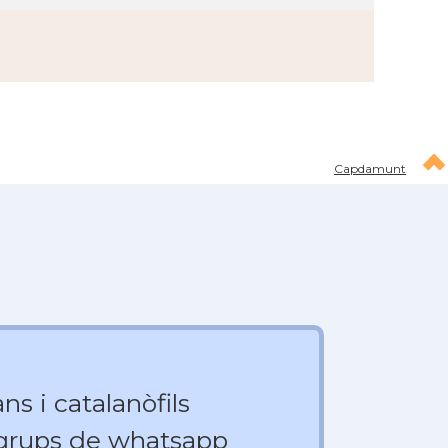
Capdamunt
ns i catalanòfils
 grups de whatsapp