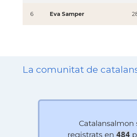
6
Eva Samper
2
La comunitat de catala
Catalansalmon
registrats en
p
484