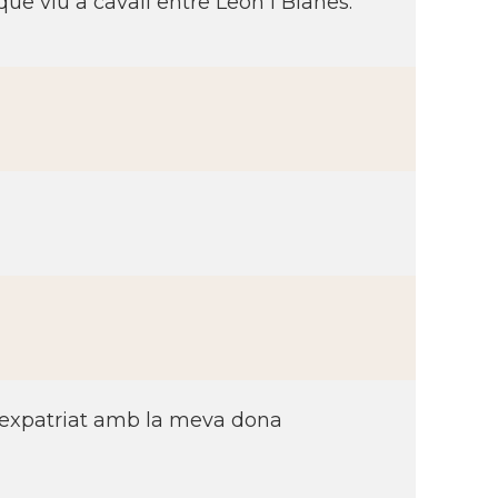
e viu a cavall entre León i Blanes.
a expatriat amb la meva dona