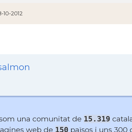
8-10-2012
nsalmon
 som una comunitat de
catala
15.319
agines web de
països i uns 300
150