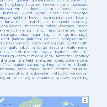
guildford
·
guinea
·
guinea bissau
·
guinea equatorial
·
as
·
hong kong
·
houston
·
huelva
·
indiana
·
ingolstadt
·
aiserslautern
·
karlskrona
·
karlsruhe
·
kassel
·
kaunas
·
·
kunming
·
kuwait
·
kyoto
·
la paz
·
laos
·
las vegas
·
verpool
·
ljubljana
·
london
·
los angeles
·
lublin
·
lugano
·
mallorca
·
malta
·
manchester
·
mannheim
·
maracay
·
ilton keynes
·
minnesota
·
minsk
·
monaco
·
mons
·
a
·
namibia
·
namur
·
nancy
·
nanjing
·
nantes
·
napoli
·
·
nicaragua
·
nice
·
niger
·
nigeria
·
norge (noruega)
·
oxford
·
padova
·
pakistan
·
palestine
·
pamplona iruña
·
pilipinas
·
portland
·
porto
·
porto alegre
·
portsmouth
·
taro
·
quito
·
rabat
·
rd congo
·
reading
·
recife
·
reims
·
n
·
rovaniemi
·
rovereto
·
rugby
·
rwanda
·
saint louis
·
tersburg
·
santa cruz de la sierra
·
santander
·
santiago
·
shanghai
·
sheffield
·
shenzhen
·
sherbrooke
·
sibèria
·
d-âfrica
·
sudan
·
suzhou
·
sydney
·
szczecin
·
tailandia
·
timisoara
·
togo
·
tokyo
·
torino
·
toronto
·
toulouse
·
ay
·
utah
·
utrecht
·
uzbekistan
·
valladolid
·
vancouver
·
lington
·
wien
·
wight
·
wisconsin
·
wroclaw
·
wyoming
·