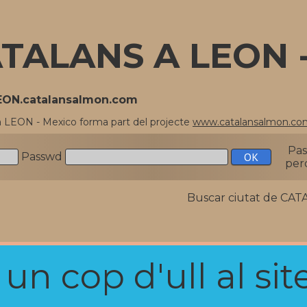
TALANS A LEON 
LEON.catalansalmon.com
a LEON - Mexico forma part del projecte
www.catalansalmon.co
Pa
Passwd
per
Buscar ciutat de C
n cop d'ull al site