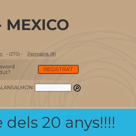
- MEXICO
m
- (270) -
Permalink (#)
ssword
REGISTRA'T
dut?
ATALANSALMON:
 dels 20 anys!!!!