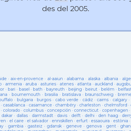
des del 2005.
aide
·
aix-en-provence
·
al-aaiun
·
alabama
·
alaska
·
albania
·
alge
o
·
armenia
·
aruba
·
asturies
·
atenes
·
atlanta
·
auckland
·
augsb
or
·
bari
·
basel
·
bath
·
bayreuth
·
beijing
·
beirut
·
belém
·
belfas
ana
·
bournemouth
·
brasilia
·
bratislava
·
braunschweig
·
brem
buffalo
·
bulgaria
·
burgos
·
cabo verde
·
cádiz
·
cairns
·
calgary
·
·
casablanca
·
casamance
·
chambéry
·
charleston
·
chelmsford
·
·
colorado
·
columbus
·
concepción
·
connecticut
·
copenhagen
·
dakar
·
dallas
·
darmstadt
·
davis
·
delft
·
delhi
·
den haag
·
derr
ven
·
el caire
·
el salvador
·
enniskillen
·
erfurt
·
essaouira
·
estònia
ay
·
gambia
·
gasteiz
·
gdansk
·
geneve
·
genova
·
gent
·
ghan