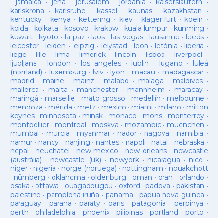
·
jamaica
·
jena
·
jerusalem
·
jordania
·
kaiserslautern
·
karlskrona
·
karlsruhe
·
kassel
·
kaunas
·
kazakhstan
·
kentucky
·
kenya
·
kettering
·
kiev
·
klagenfurt
·
koeln
·
kolda
·
kolkata
·
kosovo
·
krakow
·
kuala lumpur
·
kunming
·
kuwait
·
kyoto
·
la paz
·
laos
·
las vegas
·
lausanne
·
leeds
·
leicester
·
leiden
·
leipzig
·
lelystad
·
leon
·
letònia
·
liberia
·
liege
·
lille
·
lima
·
limerick
·
lincoln
·
lisboa
·
liverpool
·
ljubljana
·
london
·
los angeles
·
lublin
·
lugano
·
luleå
(norrland)
·
luxemburg
·
lviv
·
lyon
·
macau
·
madagascar
·
madrid
·
maine
·
mainz
·
malabo
·
malaga
·
maldives
·
mallorca
·
malta
·
manchester
·
mannheim
·
maracay
·
maringá
·
marseille
·
mato grosso
·
medellín
·
melbourne
·
mendoza
·
mérida
·
metz
·
mexico
·
miami
·
milano
·
milton
keynes
·
minnesota
·
minsk
·
monaco
·
mons
·
monterrey
·
montpellier
·
montreal
·
moskva
·
mozambic
·
muenchen
·
mumbai
·
murcia
·
myanmar
·
nador
·
nagoya
·
namibia
·
namur
·
nancy
·
nanjing
·
nantes
·
napoli
·
natal
·
nebraska
·
nepal
·
neuchatel
·
new mexico
·
new orleans
·
newcastle
(austràlia)
·
newcastle (uk)
·
newyork
·
nicaragua
·
nice
·
niger
·
nigeria
·
norge (noruega)
·
nottingham
·
nouakchott
·
nürnberg
·
oklahoma
·
oldenburg
·
oman
·
oran
·
orlando
·
osaka
·
ottawa
·
ouagadougou
·
oxford
·
padova
·
pakistan
·
palestine
·
pamplona iruña
·
panama
·
papua nova guinea
·
paraguay
·
parana
·
paraty
·
paris
·
patagonia
·
perpinya
·
perth
·
philadelphia
·
phoenix
·
pilipinas
·
portland
·
porto
·