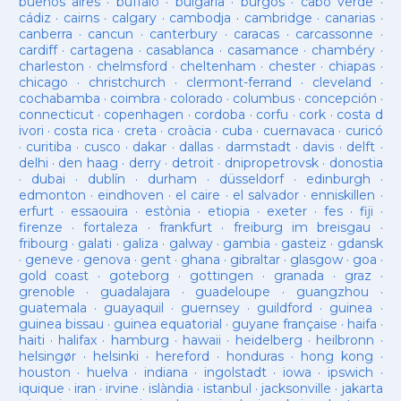
buenos aires
·
buffalo
·
bulgaria
·
burgos
·
cabo verde
·
cádiz
·
cairns
·
calgary
·
cambodja
·
cambridge
·
canarias
·
canberra
·
cancun
·
canterbury
·
caracas
·
carcassonne
·
cardiff
·
cartagena
·
casablanca
·
casamance
·
chambéry
·
charleston
·
chelmsford
·
cheltenham
·
chester
·
chiapas
·
chicago
·
christchurch
·
clermont-ferrand
·
cleveland
·
cochabamba
·
coimbra
·
colorado
·
columbus
·
concepción
·
connecticut
·
copenhagen
·
cordoba
·
corfu
·
cork
·
costa d
ivori
·
costa rica
·
creta
·
croàcia
·
cuba
·
cuernavaca
·
curicó
·
curitiba
·
cusco
·
dakar
·
dallas
·
darmstadt
·
davis
·
delft
·
delhi
·
den haag
·
derry
·
detroit
·
dnipropetrovsk
·
donostia
·
dubai
·
dublín
·
durham
·
düsseldorf
·
edinburgh
·
edmonton
·
eindhoven
·
el caire
·
el salvador
·
enniskillen
·
erfurt
·
essaouira
·
estònia
·
etiopia
·
exeter
·
fes
·
fiji
·
firenze
·
fortaleza
·
frankfurt
·
freiburg im breisgau
·
fribourg
·
galati
·
galiza
·
galway
·
gambia
·
gasteiz
·
gdansk
·
geneve
·
genova
·
gent
·
ghana
·
gibraltar
·
glasgow
·
goa
·
gold coast
·
goteborg
·
gottingen
·
granada
·
graz
·
grenoble
·
guadalajara
·
guadeloupe
·
guangzhou
·
guatemala
·
guayaquil
·
guernsey
·
guildford
·
guinea
·
guinea bissau
·
guinea equatorial
·
guyane française
·
haifa
·
haiti
·
halifax
·
hamburg
·
hawaii
·
heidelberg
·
heilbronn
·
helsingør
·
helsinki
·
hereford
·
honduras
·
hong kong
·
houston
·
huelva
·
indiana
·
ingolstadt
·
iowa
·
ipswich
·
iquique
·
iran
·
irvine
·
islàndia
·
istanbul
·
jacksonville
·
jakarta