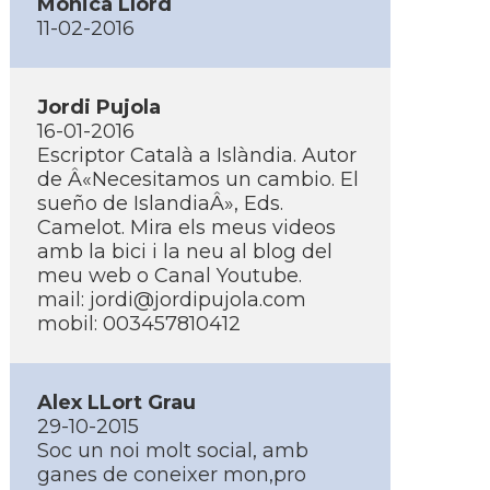
Mònica Llord
11-02-2016
Jordi Pujola
16-01-2016
Escriptor Català a Islàndia. Autor
de Â«Necesitamos un cambio. El
sueño de IslandiaÂ», Eds.
Camelot. Mira els meus videos
amb la bici i la neu al blog del
meu web o Canal Youtube.
mail:
jordi@jordipujola.com
mobil: 003457810412
Alex LLort Grau
29-10-2015
Soc un noi molt social, amb
ganes de coneixer mon,pro