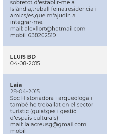
sobretot d'establir-me a
Islàndia,treball feina,residencia i
amics/es,que m'ajudin a
integrar-me.
mail:
alexllort@hotmail.com
mobil: 638262519
LLUIS BD
04-08-2015
Laia
28-04-2015
Sóc Historiadora i arqueòloga i
també he treballat en el sector
turí­stic (guiatges i gestió
d'espais culturals)
mail:
laiacreusg@gmail.com
mobil: