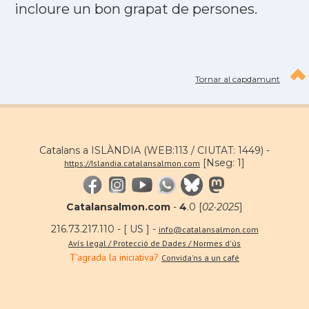
incloure un bon grapat de persones.
Tornar al capdamunt
Catalans a ISLÀNDIA (WEB:113 / CIUTAT: 1449) -
[Nseg: 1]
https://Islandia.catalansalmon.com
Catalansalmon.com
-
4
.0 [
02·2025
]
216.73.217.110 - [ US ] -
info@catalansalmon.com
Avís legal / Protecció de Dades / Normes d'ús
T'agrada la iniciativa?
Convida'ns a un café