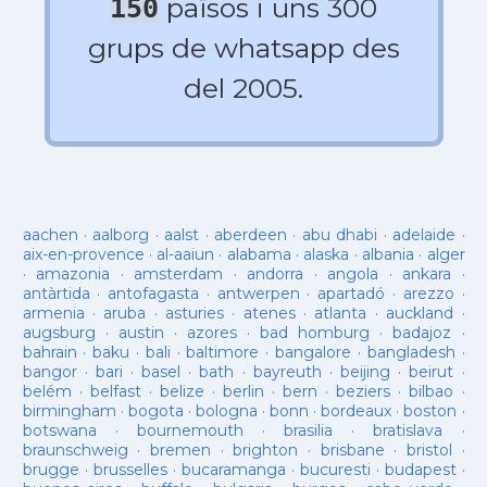
països i uns 300
150
grups de whatsapp des
del 2005.
aachen
·
aalborg
·
aalst
·
aberdeen
·
abu dhabi
·
adelaide
·
aix-en-provence
·
al-aaiun
·
alabama
·
alaska
·
albania
·
alger
·
amazonia
·
amsterdam
·
andorra
·
angola
·
ankara
·
antàrtida
·
antofagasta
·
antwerpen
·
apartadó
·
arezzo
·
armenia
·
aruba
·
asturies
·
atenes
·
atlanta
·
auckland
·
augsburg
·
austin
·
azores
·
bad homburg
·
badajoz
·
bahrain
·
baku
·
bali
·
baltimore
·
bangalore
·
bangladesh
·
bangor
·
bari
·
basel
·
bath
·
bayreuth
·
beijing
·
beirut
·
belém
·
belfast
·
belize
·
berlin
·
bern
·
beziers
·
bilbao
·
birmingham
·
bogota
·
bologna
·
bonn
·
bordeaux
·
boston
·
botswana
·
bournemouth
·
brasilia
·
bratislava
·
braunschweig
·
bremen
·
brighton
·
brisbane
·
bristol
·
brugge
·
brusselles
·
bucaramanga
·
bucuresti
·
budapest
·