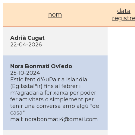
data
nom
registr
Adrià Cugat
22-04-2026
Nora Bonmatí­ Oviedo
25-10-2024
Estic fent d'AuPair a Islandia
(Egilsstaí°ir) fins al febrer i
m'agradaria fer xarxa per poder
fer activitats o simplement per
tenir una conversa amb algú "de
casa"
mail:
norabonmati4@gmail.com