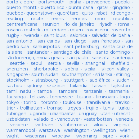
porto alegre
·
portsmouth
·
praha
·
providence
·
puebla
·
puerto montt
·
puerto rico
·
punta cana
·
qatar
·
qingdao
·
quebec
·
queenstown
·
querétaro
·
quito
·
rabat
·
rd congo
·
reading
·
recife
·
reims
·
rennes
·
reno
·
republica
centreafricana
·
reunion
·
rio de janeiro
·
riyadh
·
roma
·
rosario
·
rostock
·
rotterdam
·
rouen
·
rovaniemi
·
rovereto
·
rugby
·
rwanda
·
saint louis
·
salonica
·
salvador de bahia
·
san antonio
·
san carlos
·
san diego
·
san francisco
·
san
pedro sula
·
sanluispotosí
·
sant petersburg
·
santa cruz de
la sierra
·
santander
·
santiago de chile
·
santo domingo
·
são lourenço, minas gerais
·
sao paulo
·
sarasota
·
sardenya
·
seattle
·
seoul
·
serbia
·
sevilla
·
shanghai
·
sheffield
·
shenzhen
·
sherbrooke
·
sibèria
·
sicilia
·
silicon valley
·
singapore
·
south sudan
·
southampton
·
sri lanka
·
stirling
·
stockholm
·
strasbourg
·
stuttgart
·
sud-âfrica
·
sudan
·
suzhou
·
sydney
·
szczecin
·
tailandia
·
taiwan
·
tajikistan
·
tamil nadu
·
tampa
·
tampere
·
tanzania
·
tasmania
·
tauranga
·
tel aviv
·
tennessee
·
tijuana
·
timisoara
·
togo
·
tokyo
·
torino
·
toronto
·
toulouse
·
transilvania
·
treviso
·
trier
·
trollhattan
·
tromso
·
troyes
·
trujillo
·
tunis
·
turku
·
tübingen
·
uganda
·
ulaanbaatar
·
uruguay
·
utah
·
utrecht
·
uzbekistan
·
valladolid
·
vancouver
·
vasterbotten
·
venezia
·
veracruz
·
vietnam
·
villahermosa
·
vilnius
·
virginia
·
warrnambool
·
warszawa
·
washington
·
wellington
·
wien
·
wight
·
wisconsin
·
wroclaw
·
wyoming
·
xipre
·
york
·