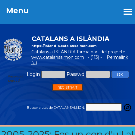
Menu
Menu
CATALANS A ISLÀNDIA
https://Islandia.catalansalmon.com
Catalans a ISLÀNDIA forma part del projecte
www.catalansalmon.com
- (113) -
Permalink
(#)
Login
Passwd
Password
perdut?
REGISTRA'T
Buscar ciutat de CATALANSALMON:
2005-2025: Fes un cop d'ull al