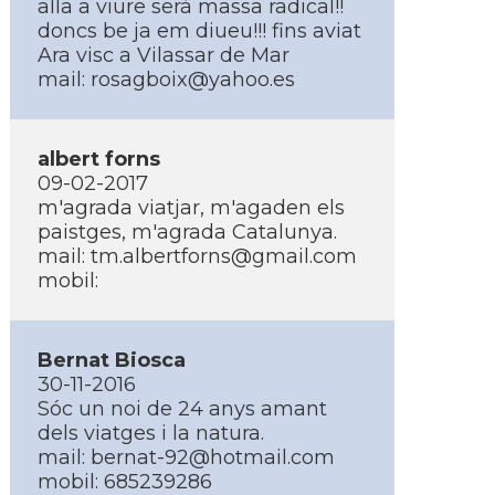
alla a viure serà massa radical!!
doncs be ja em diueu!!! fins aviat
Ara visc a Vilassar de Mar
mail:
rosagboix@yahoo.es
albert forns
09-02-2017
m'agrada viatjar, m'agaden els
paistges, m'agrada Catalunya.
mail:
tm.albertforns@gmail.com
mobil:
Bernat Biosca
30-11-2016
Sóc un noi de 24 anys amant
dels viatges i la natura.
mail:
bernat-92@hotmail.com
mobil: 685239286