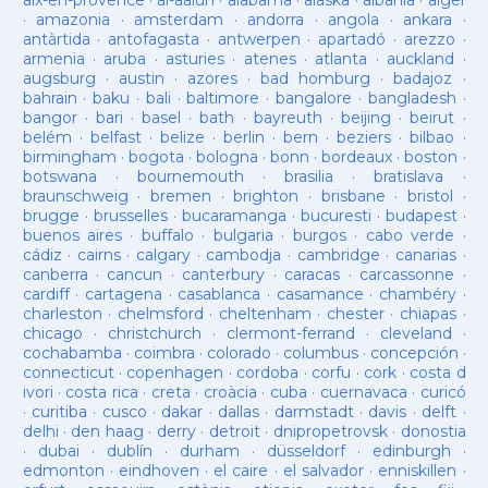
aix-en-provence
·
al-aaiun
·
alabama
·
alaska
·
albania
·
alger
·
amazonia
·
amsterdam
·
andorra
·
angola
·
ankara
·
antàrtida
·
antofagasta
·
antwerpen
·
apartadó
·
arezzo
·
armenia
·
aruba
·
asturies
·
atenes
·
atlanta
·
auckland
·
augsburg
·
austin
·
azores
·
bad homburg
·
badajoz
·
bahrain
·
baku
·
bali
·
baltimore
·
bangalore
·
bangladesh
·
bangor
·
bari
·
basel
·
bath
·
bayreuth
·
beijing
·
beirut
·
belém
·
belfast
·
belize
·
berlin
·
bern
·
beziers
·
bilbao
·
birmingham
·
bogota
·
bologna
·
bonn
·
bordeaux
·
boston
·
botswana
·
bournemouth
·
brasilia
·
bratislava
·
braunschweig
·
bremen
·
brighton
·
brisbane
·
bristol
·
brugge
·
brusselles
·
bucaramanga
·
bucuresti
·
budapest
·
buenos aires
·
buffalo
·
bulgaria
·
burgos
·
cabo verde
·
cádiz
·
cairns
·
calgary
·
cambodja
·
cambridge
·
canarias
·
canberra
·
cancun
·
canterbury
·
caracas
·
carcassonne
·
cardiff
·
cartagena
·
casablanca
·
casamance
·
chambéry
·
charleston
·
chelmsford
·
cheltenham
·
chester
·
chiapas
·
chicago
·
christchurch
·
clermont-ferrand
·
cleveland
·
cochabamba
·
coimbra
·
colorado
·
columbus
·
concepción
·
connecticut
·
copenhagen
·
cordoba
·
corfu
·
cork
·
costa d
ivori
·
costa rica
·
creta
·
croàcia
·
cuba
·
cuernavaca
·
curicó
·
curitiba
·
cusco
·
dakar
·
dallas
·
darmstadt
·
davis
·
delft
·
delhi
·
den haag
·
derry
·
detroit
·
dnipropetrovsk
·
donostia
·
dubai
·
dublín
·
durham
·
düsseldorf
·
edinburgh
·
edmonton
·
eindhoven
·
el caire
·
el salvador
·
enniskillen
·