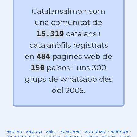
Catalansalmon som
una comunitat de
catalans i
15.319
catalanòfils registrats
en
pagines web de
484
països i uns 300
150
grups de whatsapp des
del 2005.
aachen
·
aalborg
·
aalst
·
aberdeen
·
abu dhabi
·
adelaide
·