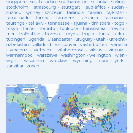
singapore
·
south sudan
·
southampton
·
sri lanka
·
stirling
·
stockholm
·
strasbourg
·
stuttgart
·
sud-âfrica
·
sudan
·
suzhou
·
sydney
·
szczecin
·
tailandia
·
taiwan
·
tajikistan
·
tamil nadu
·
tampa
·
tampere
·
tanzania
·
tasmania
·
tauranga
·
tel aviv
·
tennessee
·
tijuana
·
timisoara
·
togo
·
tokyo
·
torino
·
toronto
·
toulouse
·
transilvania
·
treviso
·
trier
·
trollhattan
·
tromso
·
troyes
·
trujillo
·
tunis
·
turku
·
tübingen
·
uganda
·
ulaanbaatar
·
uruguay
·
utah
·
utrecht
·
uzbekistan
·
valladolid
·
vancouver
·
vasterbotten
·
venezia
·
veracruz
·
vietnam
·
villahermosa
·
vilnius
·
virginia
·
warrnambool
·
warszawa
·
washington
·
wellington
·
wien
·
wight
·
wisconsin
·
wroclaw
·
wyoming
·
xipre
·
york
·
zanzibar
·
zurich
·