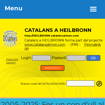
Menu
Menu
CATALANS A HEILBRONN
http://HEILBRONN.catalansalmon.com
Catalans a HEILBRONN forma part del projecte
www.catalansalmon.com
- (396) -
Permalink
(#)
Login
Passwd
Password
perdut?
REGISTRA'T
Buscar ciutat de CATALANSALMON:
2005-2025: Fes un cop d'ull al