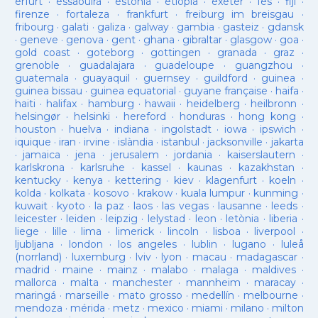
erfurt
·
essaouira
·
estònia
·
etiopia
·
exeter
·
fes
·
fiji
·
firenze
·
fortaleza
·
frankfurt
·
freiburg im breisgau
·
fribourg
·
galati
·
galiza
·
galway
·
gambia
·
gasteiz
·
gdansk
·
geneve
·
genova
·
gent
·
ghana
·
gibraltar
·
glasgow
·
goa
·
gold coast
·
goteborg
·
gottingen
·
granada
·
graz
·
grenoble
·
guadalajara
·
guadeloupe
·
guangzhou
·
guatemala
·
guayaquil
·
guernsey
·
guildford
·
guinea
·
guinea bissau
·
guinea equatorial
·
guyane française
·
haifa
·
haiti
·
halifax
·
hamburg
·
hawaii
·
heidelberg
·
heilbronn
·
helsingør
·
helsinki
·
hereford
·
honduras
·
hong kong
·
houston
·
huelva
·
indiana
·
ingolstadt
·
iowa
·
ipswich
·
iquique
·
iran
·
irvine
·
islàndia
·
istanbul
·
jacksonville
·
jakarta
·
jamaica
·
jena
·
jerusalem
·
jordania
·
kaiserslautern
·
karlskrona
·
karlsruhe
·
kassel
·
kaunas
·
kazakhstan
·
kentucky
·
kenya
·
kettering
·
kiev
·
klagenfurt
·
koeln
·
kolda
·
kolkata
·
kosovo
·
krakow
·
kuala lumpur
·
kunming
·
kuwait
·
kyoto
·
la paz
·
laos
·
las vegas
·
lausanne
·
leeds
·
leicester
·
leiden
·
leipzig
·
lelystad
·
leon
·
letònia
·
liberia
·
liege
·
lille
·
lima
·
limerick
·
lincoln
·
lisboa
·
liverpool
·
ljubljana
·
london
·
los angeles
·
lublin
·
lugano
·
luleå
(norrland)
·
luxemburg
·
lviv
·
lyon
·
macau
·
madagascar
·
madrid
·
maine
·
mainz
·
malabo
·
malaga
·
maldives
·
mallorca
·
malta
·
manchester
·
mannheim
·
maracay
·
maringá
·
marseille
·
mato grosso
·
medellín
·
melbourne
·
mendoza
·
mérida
·
metz
·
mexico
·
miami
·
milano
·
milton