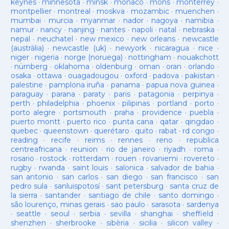
keynes
·
minnesota
·
minsk
·
monaco
·
mons
·
monterrey
·
montpellier
·
montreal
·
moskva
·
mozambic
·
muenchen
·
mumbai
·
murcia
·
myanmar
·
nador
·
nagoya
·
namibia
·
namur
·
nancy
·
nanjing
·
nantes
·
napoli
·
natal
·
nebraska
·
nepal
·
neuchatel
·
new mexico
·
new orleans
·
newcastle
(austràlia)
·
newcastle (uk)
·
newyork
·
nicaragua
·
nice
·
niger
·
nigeria
·
norge (noruega)
·
nottingham
·
nouakchott
·
nürnberg
·
oklahoma
·
oldenburg
·
oman
·
oran
·
orlando
·
osaka
·
ottawa
·
ouagadougou
·
oxford
·
padova
·
pakistan
·
palestine
·
pamplona iruña
·
panama
·
papua nova guinea
·
paraguay
·
parana
·
paraty
·
paris
·
patagonia
·
perpinya
·
perth
·
philadelphia
·
phoenix
·
pilipinas
·
portland
·
porto
·
porto alegre
·
portsmouth
·
praha
·
providence
·
puebla
·
puerto montt
·
puerto rico
·
punta cana
·
qatar
·
qingdao
·
quebec
·
queenstown
·
querétaro
·
quito
·
rabat
·
rd congo
·
reading
·
recife
·
reims
·
rennes
·
reno
·
republica
centreafricana
·
reunion
·
rio de janeiro
·
riyadh
·
roma
·
rosario
·
rostock
·
rotterdam
·
rouen
·
rovaniemi
·
rovereto
·
rugby
·
rwanda
·
saint louis
·
salonica
·
salvador de bahia
·
san antonio
·
san carlos
·
san diego
·
san francisco
·
san
pedro sula
·
sanluispotosí
·
sant petersburg
·
santa cruz de
la sierra
·
santander
·
santiago de chile
·
santo domingo
·
são lourenço, minas gerais
·
sao paulo
·
sarasota
·
sardenya
·
seattle
·
seoul
·
serbia
·
sevilla
·
shanghai
·
sheffield
·
shenzhen
·
sherbrooke
·
sibèria
·
sicilia
·
silicon valley
·